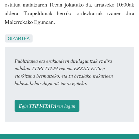
ostatua maiatzaren 10ean jokatuko da, arratseko 10:00ak
aldera. Txapeldunak herriko ordezkariak izanen dira
Malerrekako Egunean.
GIZARTEA
Publizitatea eta erakundeen dirulaguntzak ez dira
nahikoa TTIPI-TTAPAren eta ERRAN.EUSen
etorkizuna bermatzeko, eta zu bezalako irakurleen
babesa behar dugu aitzinera egiteko.
Egin TTIPI-TTAPAren lagun