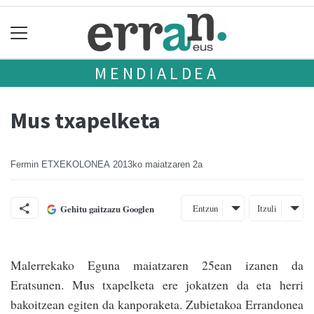
MENDIALDEA
Mus txapelketa
Fermin ETXEKOLONEA
2013ko maiatzaren 2a
Entzun
Itzuli
Gehitu gaitzazu Googlen
Malerrekako Eguna maiatzaren 25ean izanen da
Eratsunen. Mus txapelketa ere jokatzen da eta herri
bakoitzean egiten da kanporaketa. Zubietakoa Errandonea