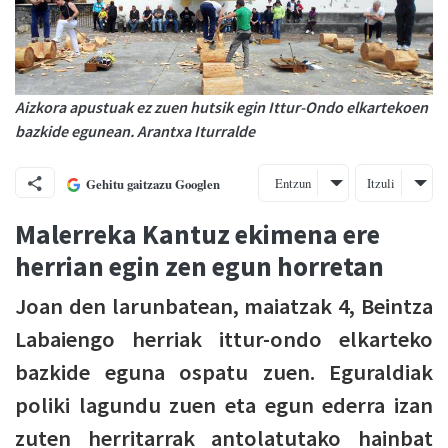
Aizkora apustuak ez zuen hutsik egin Ittur-Ondo elkartekoen
bazkide egunean. Arantxa Iturralde
Entzun
Itzuli
Gehitu gaitzazu Googlen
Malerreka Kantuz ekimena ere
herrian egin zen egun horretan
Joan den larunbatean, maiatzak 4, Beintza
Labaiengo herriak ittur-ondo elkarteko
bazkide eguna ospatu zuen. Eguraldiak
poliki lagundu zuen eta egun ederra izan
zuten herritarrak antolatutako hainbat