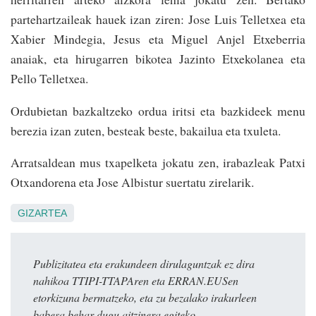
partehartzaileak hauek izan ziren: Jose Luis Telletxea eta
Xabier Mindegia, Jesus eta Miguel Anjel Etxeberria
anaiak, eta hirugarren bikotea Jazinto Etxekolanea eta
Pello Telletxea.
Ordubietan bazkaltzeko ordua iritsi eta bazkideek menu
berezia izan zuten, besteak beste, bakailua eta txuleta.
Arratsaldean mus txapelketa jokatu zen, irabazleak Patxi
Otxandorena eta Jose Albistur suertatu zirelarik.
GIZARTEA
Publizitatea eta erakundeen dirulaguntzak ez dira
nahikoa TTIPI-TTAPAren eta ERRAN.EUSen
etorkizuna bermatzeko, eta zu bezalako irakurleen
babesa behar dugu aitzinera egiteko.