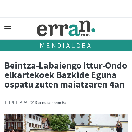
MENDIALDEA
Beintza-Labaiengo Ittur-Ondo
elkartekoek Bazkide Eguna
ospatu zuten maiatzaren 4an
TTIPI-TTAPA
2013ko maiatzaren 6a