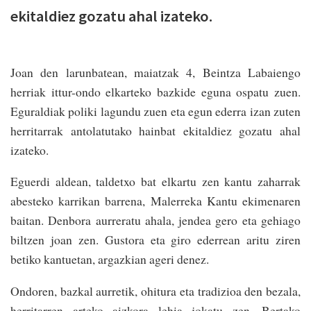
ekitaldiez gozatu ahal izateko.
Joan den larunbatean, maiatzak 4, Beintza Labaiengo
herriak ittur-ondo elkarteko bazkide eguna ospatu zuen.
Eguraldiak poliki lagundu zuen eta egun ederra izan zuten
herritarrak antolatutako hainbat ekitaldiez gozatu ahal
izateko.
Eguerdi aldean, taldetxo bat elkartu zen kantu zaharrak
abesteko karrikan barrena, Malerreka Kantu ekimenaren
baitan. Denbora aurreratu ahala, jendea gero eta gehiago
biltzen joan zen. Gustora eta giro ederrean aritu ziren
betiko kantuetan, argazkian ageri denez.
Ondoren, bazkal aurretik, ohitura eta tradizioa den bezala,
herritarren arteko aizkora lehia jokatu zen. Bertako