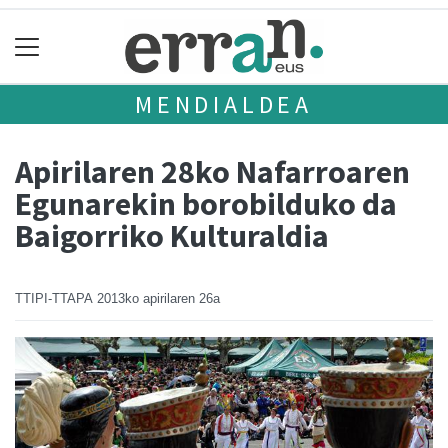
MENDIALDEA
Apirilaren 28ko Nafarroaren
Egunarekin borobilduko da
Baigorriko Kulturaldia
TTIPI-TTAPA
2013ko apirilaren 26a