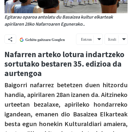
Egitarau oparoa antolatu du Basaizea kultur elkarteak
apirilaren 28ko Nafarroaren Egunerako..
Entzun
Itzuli
Gehitu gaitzazu Googlen
Nafarren arteko lotura indartzeko
sortutako bestaren 35. edizioa da
aurtengoa
Baigorri nafarrez betetzen duen hitzordu
handia, apirilaren 28an izanen da. Aitzineko
urteetan bezalaxe, apirileko hondarreko
igandean, emanen dio Basaizea Elkarteak
besta egun honekin Kulturaldiari amaiera,