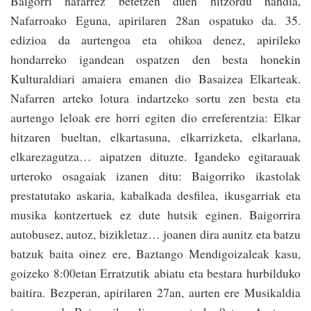
Baigorri nafarrez betetzen duen hitzordu handia,
Nafarroako Eguna, apirilaren 28an ospatuko da. 35.
edizioa da aurtengoa eta ohikoa denez, apirileko
hondarreko igandean ospatzen den besta honekin
Kulturaldiari amaiera emanen dio Basaizea Elkarteak.
Nafarren arteko lotura indartzeko sortu zen besta eta
aurtengo leloak ere horri egiten dio erreferentzia: Elkar
hitzaren bueltan, elkartasuna, elkarrizketa, elkarlana,
elkarezagutza… aipatzen dituzte. Igandeko egitarauak
urteroko osagaiak izanen ditu: Baigorriko ikastolak
prestatutako askaria, kabalkada desfilea, ikusgarriak eta
musika kontzertuek ez dute hutsik eginen. Baigorrira
autobusez, autoz, bizikletaz… joanen dira aunitz eta batzu
batzuk baita oinez ere, Baztango Mendigoizaleak kasu,
goizeko 8:00etan Erratzutik abiatu eta bestara hurbilduko
baitira. Bezperan, apirilaren 27an, aurten ere Musikaldia