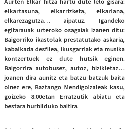
Aurten Elkar hitza hartu dute lelo gisara:
elkartasuna, elkarrizketa, elkarlana,
elkarezagutza… aipatuz. Igandeko
egitarauak urteroko osagaiak izanen ditu:
Baigorriko ikastolak prestatutako askaria,
kabalkada desfilea, ikusgarriak eta musika
kontzertuek ez dute hutsik eginen.
Baigorrira autobusez, autoz, bizikletaz…
joanen dira aunitz eta batzu batzuk baita
oinez ere, Baztango Mendigoizaleak kasu,
goizeko 8:00etan Erratzutik abiatu eta
bestara hurbilduko baitira.