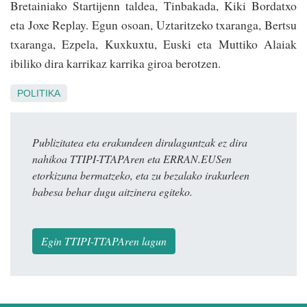
Bretainiako Startijenn taldea, Tinbakada, Kiki Bordatxo
eta Joxe Replay. Egun osoan, Uztaritzeko txaranga, Bertsu
txaranga, Ezpela, Kuxkuxtu, Euski eta Muttiko Alaiak
ibiliko dira karrikaz karrika giroa berotzen.
POLITIKA
Publizitatea eta erakundeen dirulaguntzak ez dira
nahikoa TTIPI-TTAPAren eta ERRAN.EUSen
etorkizuna bermatzeko, eta zu bezalako irakurleen
babesa behar dugu aitzinera egiteko.
Egin TTIPI-TTAPAren lagun