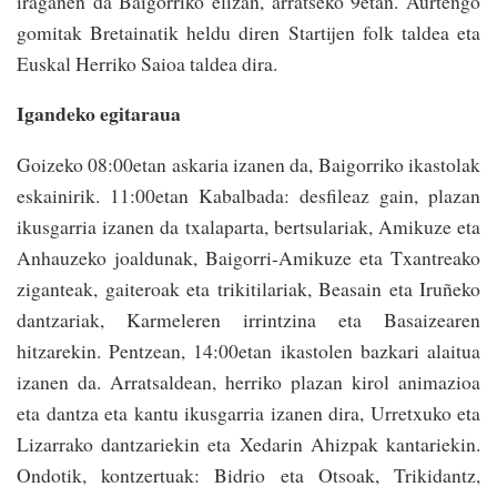
iraganen da Baigorriko elizan, arratseko 9etan. Aurtengo
gomitak Bretainatik heldu diren Startijen folk taldea eta
Euskal Herriko Saioa taldea dira.
Igandeko egitaraua
Goizeko 08:00etan askaria izanen da, Baigorriko ikastolak
eskainirik. 11:00etan Kabalbada: desfileaz gain, plazan
ikusgarria izanen da txalaparta, bertsulariak, Amikuze eta
Anhauzeko joaldunak, Baigorri-Amikuze eta Txantreako
ziganteak, gaiteroak eta trikitilariak, Beasain eta Iruñeko
dantzariak, Karmeleren irrintzina eta Basaizearen
hitzarekin. Pentzean, 14:00etan ikastolen bazkari alaitua
izanen da. Arratsaldean, herriko plazan kirol animazioa
eta dantza eta kantu ikusgarria izanen dira, Urretxuko eta
Lizarrako dantzariekin eta Xedarin Ahizpak kantariekin.
Ondotik, kontzertuak: Bidrio eta Otsoak, Trikidantz,