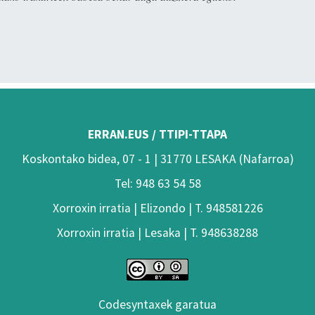
ERRAN.EUS / TTIPI-TTAPA
Koskontako bidea, 07 - 1 | 31770 LESAKA (Nafarroa)
Tel: 948 63 54 58
Xorroxin irratia | Elizondo | T. 948581226
Xorroxin irratia | Lesaka | T. 948638288
Codesyntaxek garatua