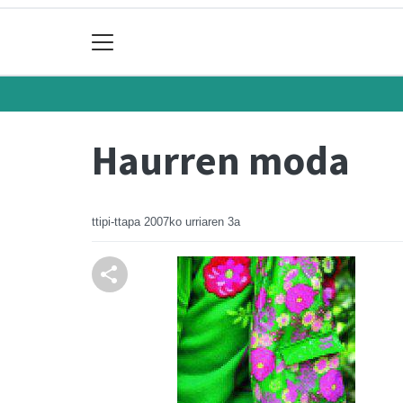
Haurren moda
ttipi-ttapa
2007ko urriaren 3a