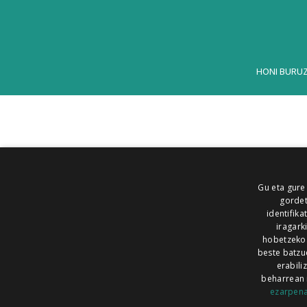
HONI BURU
Gu eta gure
gordet
identifika
iragark
hobetzeko
beste batzu
erabili
beharrean 
ezarpen
AIARALDEA
AIKOR
AIURRI
ALEA