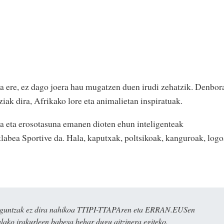
la ere, ez dago joera hau mugatzen duen irudi zehatzik. Denbor
ziak dira, Afrikako lore eta animalietan inspiratuak.
una eta erosotasuna emanen dioten ehun inteligenteak
abea Sportive da. Hala, kaputxak, poltsikoak, kanguroak, log
ulaguntzak ez dira nahikoa TTIPI-TTAPAren eta ERRAN.EUSen
alako irakurleen babesa behar dugu aitzinera egiteko.