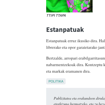
TTIPI TTAPA
Estanpatuak
Estanpatuak erruz ikusiko dira. Ha
librerako eta opor garaietarako jant
Bertzalde, arropari erabilgarritas
nabarmentzekoak dira. Kontzeptu kl
eta markak eramanen dira.
POLITIKA
Publizitatea eta erakundeen dir
etorkizuna bermatzeko, eta zu bez