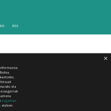
AKO
RSS
×
 informazioa
lbidea,
skaintzeko,
rbitzuak
etarako eta
 ezaugarriak
 baimena
zu
Iragarkien
k
atalean.
EITIA GUKA
AZKOITIA GUKA
BARRENA