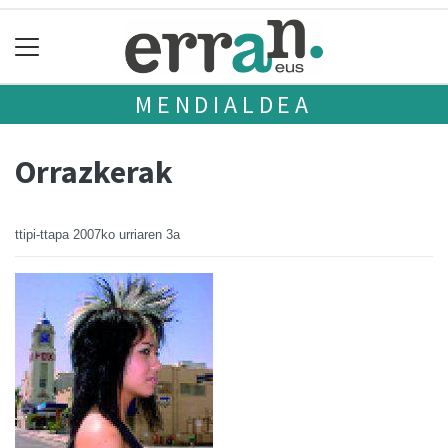
MENDIALDEA
Orrazkerak
ttipi-ttapa
2007ko urriaren 3a