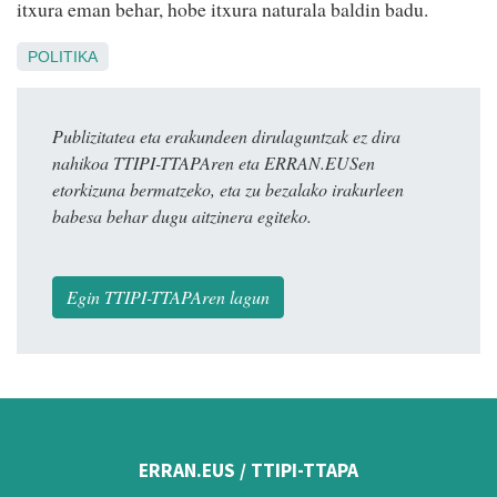
itxura eman behar, hobe itxura naturala baldin badu.
POLITIKA
Publizitatea eta erakundeen dirulaguntzak ez dira
nahikoa TTIPI-TTAPAren eta ERRAN.EUSen
etorkizuna bermatzeko, eta zu bezalako irakurleen
babesa behar dugu aitzinera egiteko.
Egin TTIPI-TTAPAren lagun
ERRAN.EUS / TTIPI-TTAPA