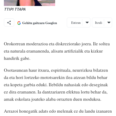
TTIPI TTAPA
Entzun
Itzuli
Gehitu gaitzazu Googlen
Orokorrean moderazioa eta diskreziorako joera. Ile soltea
eta naturala eramanenda, alisatu artifizialik eta kizkur
handirik gabe.
Osotasunean haur itxura, espirituala, neurrizkoa bilatzen
da eta hori lortzeko mototsarekin ilea atzean bildu behar
eta kopeta garbia eduki. Ilebildu nahasiak edo deseginak
ez dira eramanen. Ia dantzariaren efektua lortu behar da,
amak eskolara joateko alaba orrazten duen modukoa.
Arrazoi honegatik adats edo melenak ez du landu izanaren