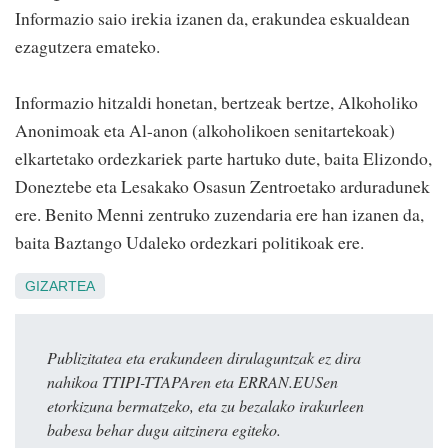
Informazio saio irekia izanen da, erakundea eskualdean
ezagutzera emateko.
Informazio hitzaldi honetan, bertzeak bertze, Alkoholiko
Anonimoak eta Al-anon (alkoholikoen senitartekoak)
elkartetako ordezkariek parte hartuko dute, baita Elizondo,
Doneztebe eta Lesakako Osasun Zentroetako arduradunek
ere. Benito Menni zentruko zuzendaria ere han izanen da,
baita Baztango Udaleko ordezkari politikoak ere.
GIZARTEA
Publizitatea eta erakundeen dirulaguntzak ez dira
nahikoa TTIPI-TTAPAren eta ERRAN.EUSen
etorkizuna bermatzeko, eta zu bezalako irakurleen
babesa behar dugu aitzinera egiteko.