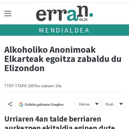
MENDIALDEA
Alkoholiko Anonimoak
Elkarteak egoitza zabaldu du
Elizondon
TTIPI TTAPA
2007ko irailaren 14a
Entzun
Itzuli
Gehitu gaitzazu Googlen
Urriaren 4an talde berriaren
aurkezpen ekitaldia eginen dute