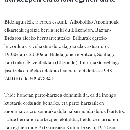
Bidelagun Elkartearen eskutik, Alkoholiko Anonimoak
elkarteak egoitza berria ireki du Elizondon, Baztan-
Bidasoa aldeko herritarrentzako. Bilkurak egiteko
hitzordua ere zehaztua dute dagoeneko: asteartero,
19:00etatik 20:30era, Bidelagunen egoitzan, Santiago
karrikako 58. zenbakian (Elizondo). Informazio gehiago
jasotzeko Iruñeko telefono hauetara dei daiteke: 948
241010 edo 609478341.
Talde honetan parte-hartzea dohainik da, ez da inongo
kuotarik ordaindu beharko, eta parte-hartzaileen
anonimatoa ere zainduko dela nabarmendu dute elkartetik.
Talde berriaren aurkezpen ekitaldia, heldu den urriaren
4an eginen dute Arizkunenea Kultur Etxean, 19:30ean.