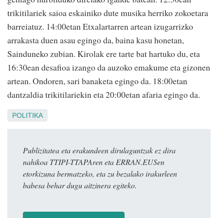
trikitilariek saioa eskainiko dute musika herriko zokoetara
barreiatuz. 14:00etan Etxalartarren artean izugarrizko
arrakasta duen asau egingo da, baina kasu honetan,
Sainduneko zubian. Kirolak ere tarte bat hartuko du, eta
16:30ean desafioa izango da auzoko emakume eta gizonen
artean. Ondoren, sari banaketa egingo da. 18:00etan
dantzaldia trikitilariekin eta 20:00etan afaria egingo da.
POLITIKA
Publizitatea eta erakundeen dirulaguntzak ez dira
nahikoa TTIPI-TTAPAren eta ERRAN.EUSen
etorkizuna bermatzeko, eta zu bezalako irakurleen
babesa behar dugu aitzinera egiteko.