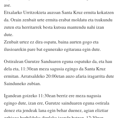
ase.
Etxalarko Urritzokieta auzoan Santa Kruz ermita kokatzen
da. Orain zenbait urte ermita erabat moldatu eta txukundu
zuten eta herritarrek besta kutsua mantendu nahi izan
dute.
Zenbait urtez ez dira ospatu, baina aurten gogo eta
ilusioarekin pare bat egunerako egitaraua egin dute.
Ostiralean Gurutze Sanduaren eguna ospatuko da, eta hau
dela eta, 11:30ean meza sagusia egingo da Santa Kruz
ermitan. Arratsaldeko 20:00etan auzo afaria iragarrita dute
Sainduneko zubian.
Igandean goizeko 11:30ean berriz ere meza nagusia
egingo dute, izan ere, Gurutze sainduaren eguna ostirala
denez eta jendeak lana egin behar duenez, agian eliztiar
gehiago hurbilduko direlako igande batean. 12:30ean