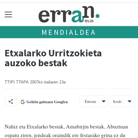
MENDIALDEA
Etxalarko Urritzokieta
auzoko bestak
TTIPI TTAPA
2007ko irailaren 13a
Entzun
Itzuli
Gehitu gaitzazu Googlen
Nahiz eta Etxalarko bestak, Amabirjin bestak, Abuztuan
ospatu ziren, jendeak oraindik ere festarako grina ez du