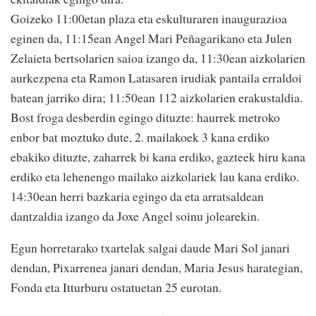
Goizeko 11:00etan plaza eta eskulturaren inaugurazioa
eginen da, 11:15ean Angel Mari Peñagarikano eta Julen
Zelaieta bertsolarien saioa izango da, 11:30ean aizkolarien
aurkezpena eta Ramon Latasaren irudiak pantaila erraldoi
batean jarriko dira; 11:50ean 112 aizkolarien erakustaldia.
Bost froga desberdin egingo dituzte: haurrek metroko
enbor bat moztuko dute, 2. mailakoek 3 kana erdiko
ebakiko dituzte, zaharrek bi kana erdiko, gazteek hiru kana
erdiko eta lehenengo mailako aizkolariek lau kana erdiko.
14:30ean herri bazkaria egingo da eta arratsaldean
dantzaldia izango da Joxe Angel soinu jolearekin.
Egun horretarako txartelak salgai daude Mari Sol janari
dendan, Pixarrenea janari dendan, Maria Jesus harategian,
Fonda eta Itturburu ostatuetan 25 eurotan.