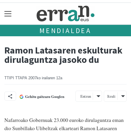
MENDIALDEA
Ramon Latasaren eskulturak
dirulaguntza jasoko du
TTIPI TTAPA
2007ko irailaren 12a
Entzun
Itzuli
Gehitu gaitzazu Googlen
Nafarroako Gobernuak 23.000 euroko dirulaguntza eman
dio Sunbillako Ulibeltzak elkarteari Ramon Latasaren