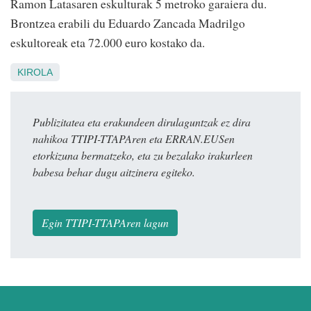
Ramon Latasaren eskulturak 5 metroko garaiera du.
Brontzea erabili du Eduardo Zancada Madrilgo
eskultoreak eta 72.000 euro kostako da.
KIROLA
Publizitatea eta erakundeen dirulaguntzak ez dira
nahikoa TTIPI-TTAPAren eta ERRAN.EUSen
etorkizuna bermatzeko, eta zu bezalako irakurleen
babesa behar dugu aitzinera egiteko.
Egin TTIPI-TTAPAren lagun