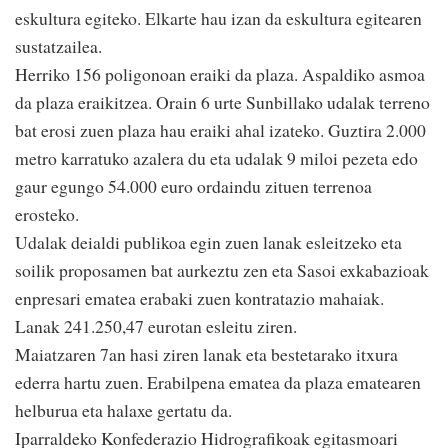
eskultura egiteko. Elkarte hau izan da eskultura egitearen
sustatzailea.
Herriko 156 poligonoan eraiki da plaza. Aspaldiko asmoa
da plaza eraikitzea. Orain 6 urte Sunbillako udalak terreno
bat erosi zuen plaza hau eraiki ahal izateko. Guztira 2.000
metro karratuko azalera du eta udalak 9 miloi pezeta edo
gaur egungo 54.000 euro ordaindu zituen terrenoa
erosteko.
Udalak deialdi publikoa egin zuen lanak esleitzeko eta
soilik proposamen bat aurkeztu zen eta Sasoi exkabazioak
enpresari ematea erabaki zuen kontratazio mahaiak.
Lanak 241.250,47 eurotan esleitu ziren.
Maiatzaren 7an hasi ziren lanak eta bestetarako itxura
ederra hartu zuen. Erabilpena ematea da plaza ematearen
helburua eta halaxe gertatu da.
Iparraldeko Konfederazio Hidrografikoak egitasmoari