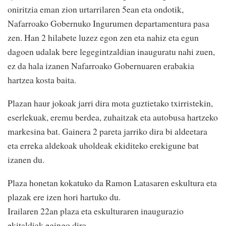
oniritzia eman zion urtarrilaren 5ean eta ondotik,
Nafarroako Gobernuko Ingurumen departamentura pasa
zen. Han 2 hilabete luzez egon zen eta nahiz eta egun
dagoen udalak bere legegintzaldian inauguratu nahi zuen,
ez da hala izanen Nafarroako Gobernuaren erabakia
hartzea kosta baita.
Plazan haur jokoak jarri dira mota guztietako txirristekin,
eserlekuak, eremu berdea, zuhaitzak eta autobusa hartzeko
markesina bat. Gainera 2 pareta jarriko dira bi aldeetara
eta erreka aldekoak uholdeak ekiditeko erekigune bat
izanen du.
Plaza honetan kokatuko da Ramon Latasaren eskultura eta
plazak ere izen hori hartuko du.
Irailaren 22an plaza eta eskulturaren inaugurazio
ekitaldiak egingo dira.