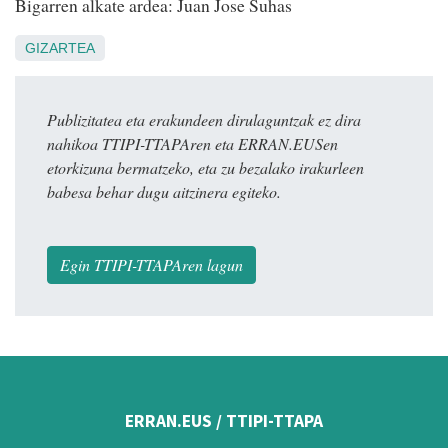
Bigarren alkate ardea: Juan Jose Suhas
GIZARTEA
Publizitatea eta erakundeen dirulaguntzak ez dira
nahikoa TTIPI-TTAPAren eta ERRAN.EUSen
etorkizuna bermatzeko, eta zu bezalako irakurleen
babesa behar dugu aitzinera egiteko.
Egin TTIPI-TTAPAren lagun
ERRAN.EUS / TTIPI-TTAPA