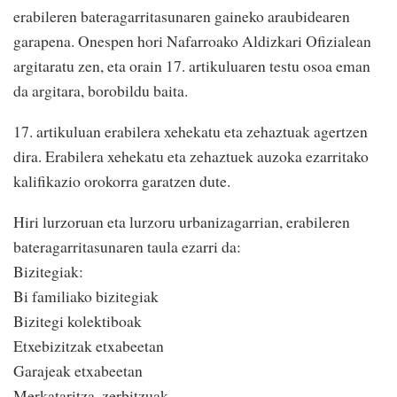
erabileren bateragarritasunaren gaineko araubidearen
garapena. Onespen hori Nafarroako Aldizkari Ofizialean
argitaratu zen, eta orain 17. artikuluaren testu osoa eman
da argitara, borobildu baita.
17. artikuluan erabilera xehekatu eta zehaztuak agertzen
dira. Erabilera xehekatu eta zehaztuek auzoka ezarritako
kalifikazio orokorra garatzen dute.
Hiri lurzoruan eta lurzoru urbanizagarrian, erabileren
bateragarritasunaren taula ezarri da:
Bizitegiak:
Bi familiako bizitegiak
Bizitegi kolektiboak
Etxebizitzak etxabeetan
Garajeak etxabeetan
Merkataritza, zerbitzuak