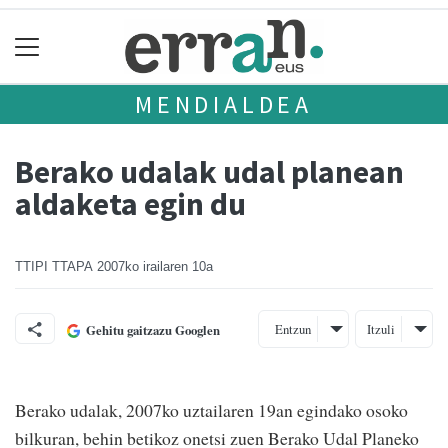
MENDIALDEA
Berako udalak udal planean
aldaketa egin du
TTIPI TTAPA
2007ko irailaren 10a
Entzun
Itzuli
Gehitu gaitzazu Googlen
Berako udalak, 2007ko uztailaren 19an egindako osoko
bilkuran, behin betikoz onetsi zuen Berako Udal Planeko