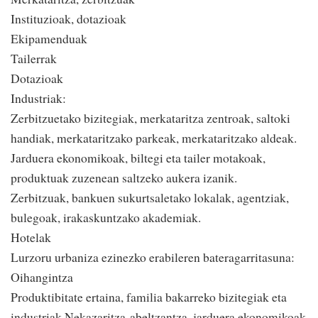
Instituzioak, dotazioak
Ekipamenduak
Tailerrak
Dotazioak
Industriak:
Zerbitzuetako bizitegiak, merkataritza zentroak, saltoki
handiak, merkataritzako parkeak, merkataritzako aldeak.
Jarduera ekonomikoak, biltegi eta tailer motakoak,
produktuak zuzenean saltzeko aukera izanik.
Zerbitzuak, bankuen sukurtsaletako lokalak, agentziak,
bulegoak, irakaskuntzako akademiak.
Hotelak
Lurzoru urbaniza ezinezko erabileren bateragarritasuna:
Oihangintza
Produktibitate ertaina, familia bakarreko bizitegiak eta
industriak Nekazaritza-abeltzantza, jarduera ekonomikoak