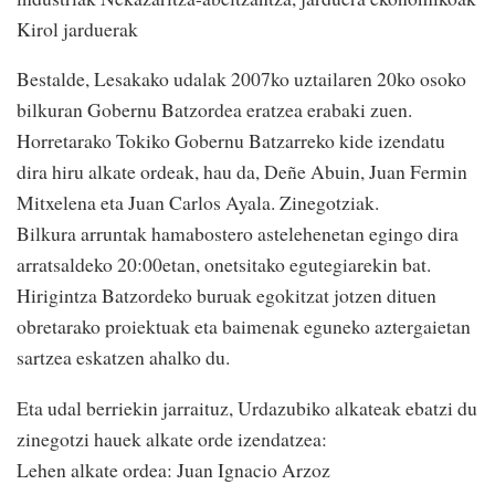
Kirol jarduerak
Bestalde, Lesakako udalak 2007ko uztailaren 20ko osoko
bilkuran Gobernu Batzordea eratzea erabaki zuen.
Horretarako Tokiko Gobernu Batzarreko kide izendatu
dira hiru alkate ordeak, hau da, Deñe Abuin, Juan Fermin
Mitxelena eta Juan Carlos Ayala. Zinegotziak.
Bilkura arruntak hamabostero astelehenetan egingo dira
arratsaldeko 20:00etan, onetsitako egutegiarekin bat.
Hirigintza Batzordeko buruak egokitzat jotzen dituen
obretarako proiektuak eta baimenak eguneko aztergaietan
sartzea eskatzen ahalko du.
Eta udal berriekin jarraituz, Urdazubiko alkateak ebatzi du
zinegotzi hauek alkate orde izendatzea:
Lehen alkate ordea: Juan Ignacio Arzoz