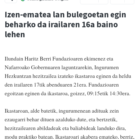
Izen-ematea lan bulegoetan egin
beharko da irailaren 16a baino
lehen
Ilundain Haritz Berri Fundazioaren ekimenez eta
Nafarroako Gobernuaren laguntzarekin, Ingurumen
Hezkuntzan hezitzailea izateko ikastaroa eginen da heldu
den irailaren 17tik abenduaren 21era. Fundazioaren
egoitzan eginen da ikastaroa, goizez, 09:15etik 14:30era.
Ikastaroan, alde batetik, ingurumenean adituak zein
ezaugarri behar dituen azalduko dute, eta bertzetik,
hezitzailearen abildadeak eta baliabideak landuko dira,
modu praktiko batean. Ikastaroari akabera emateko, berriz,