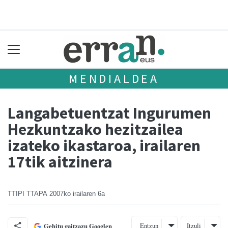
MENDIALDEA
Langabetuentzat Ingurumen
Hezkuntzako hezitzailea
izateko ikastaroa, irailaren
17tik aitzinera
TTIPI TTAPA
2007ko irailaren 6a
Entzun
Itzuli
Gehitu gaitzazu Googlen