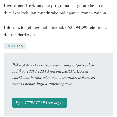
Ingurumen Hezkuntzako programa bat garatu beharko
dute ikasleek, lan mundurako baliagarria izanen zaiena.
Informazio gehiago nahi duenak 663 294299 telefonora
deitu beharko du.
POLITIKA
Publizitatea eta erakundeen dirulaguntzak ez dira
nahikoa TTIPI-TTAPAren eta ERRAN.EUSen
etorkizuna bermatzeko, eta zu bezalako irakurleen
babesa behar dugu aitzinera egiteko.
Egin TTIPI-TTAPAren lagun