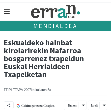
MENDIALDEA
Eskualdeko hainbat
kirolarirekin Nafarroa
bosgarrenez txapeldun
Euskal Herrialdeen
Txapelketan
TTIPI TTAPA
2007ko irailaren 5a
Entzun
Itzuli
Gehitu gaitzazu Googlen