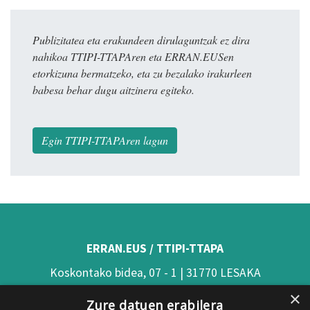
Publizitatea eta erakundeen dirulaguntzak ez dira
nahikoa TTIPI-TTAPAren eta ERRAN.EUSen
etorkizuna bermatzeko, eta zu bezalako irakurleen
babesa behar dugu aitzinera egiteko.
Egin TTIPI-TTAPAren lagun
ERRAN.EUS / TTIPI-TTAPA
Koskontako bidea, 07 - 1 | 31770 LESAKA
×
(Nafarroa)
Zure datuen erabilera