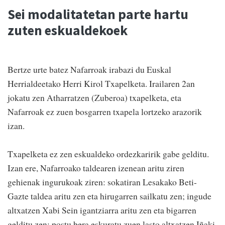
Sei modalitatetan parte hartu
zuten eskualdekoek
Bertze urte batez Nafarroak irabazi du Euskal
Herrialdeetako Herri Kirol Txapelketa. Irailaren 2an
jokatu zen Atharratzen (Zuberoa) txapelketa, eta
Nafarroak ez zuen bosgarren txapela lortzeko arazorik
izan.
Txapelketa ez zen eskualdeko ordezkaririk gabe gelditu.
Izan ere, Nafarroako taldearen izenean aritu ziren
gehienak ingurukoak ziren: sokatiran Lesakako Beti-
Gazte taldea aritu zen eta hirugarren sailkatu zen; ingude
altxatzen Xabi Sein igantziarra aritu zen eta bigarren
gelditu zen; postu bera eskuratu zuen lasto altxatzen Iñaki