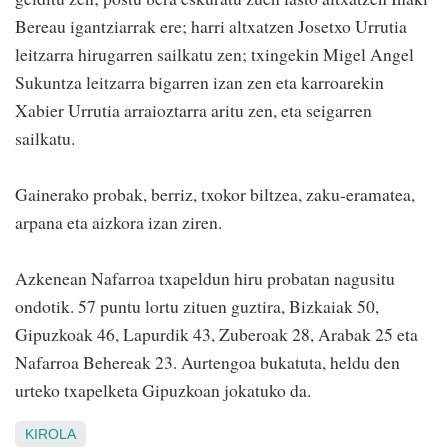
Bereau igantziarrak ere; harri altxatzen Josetxo Urrutia
leitzarra hirugarren sailkatu zen; txingekin Migel Angel
Sukuntza leitzarra bigarren izan zen eta karroarekin
Xabier Urrutia arraioztarra aritu zen, eta seigarren
sailkatu.
Gainerako probak, berriz, txokor biltzea, zaku-eramatea,
arpana eta aizkora izan ziren.
Azkenean Nafarroa txapeldun hiru probatan nagusitu
ondotik. 57 puntu lortu zituen guztira, Bizkaiak 50,
Gipuzkoak 46, Lapurdik 43, Zuberoak 28, Arabak 25 eta
Nafarroa Behereak 23. Aurtengoa bukatuta, heldu den
urteko txapelketa Gipuzkoan jokatuko da.
KIROLA