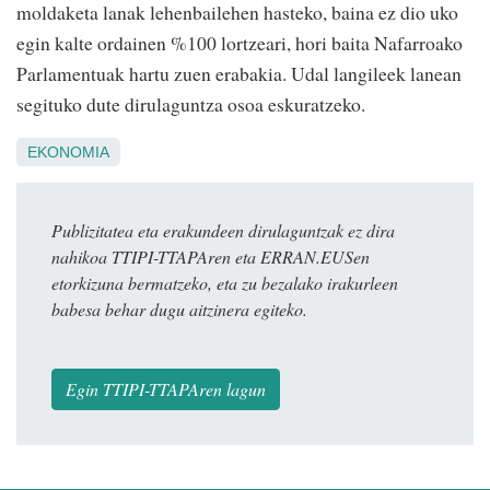
moldaketa lanak lehenbailehen hasteko, baina ez dio uko
egin kalte ordainen %100 lortzeari, hori baita Nafarroako
Parlamentuak hartu zuen erabakia. Udal langileek lanean
segituko dute dirulaguntza osoa eskuratzeko.
EKONOMIA
Publizitatea eta erakundeen dirulaguntzak ez dira
nahikoa TTIPI-TTAPAren eta ERRAN.EUSen
etorkizuna bermatzeko, eta zu bezalako irakurleen
babesa behar dugu aitzinera egiteko.
Egin TTIPI-TTAPAren lagun