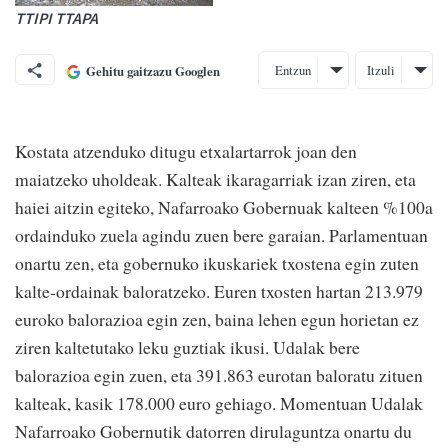
TTIPI TTAPA
Entzun
Itzuli
Gehitu gaitzazu Googlen
Kostata atzenduko ditugu etxalartarrok joan den
maiatzeko uholdeak. Kalteak ikaragarriak izan ziren, eta
haiei aitzin egiteko, Nafarroako Gobernuak kalteen %100a
ordainduko zuela agindu zuen bere garaian. Parlamentuan
onartu zen, eta gobernuko ikuskariek txostena egin zuten
kalte-ordainak baloratzeko. Euren txosten hartan 213.979
euroko balorazioa egin zen, baina lehen egun horietan ez
ziren kaltetutako leku guztiak ikusi. Udalak bere
balorazioa egin zuen, eta 391.863 eurotan baloratu zituen
kalteak, kasik 178.000 euro gehiago. Momentuan Udalak
Nafarroako Gobernutik datorren dirulaguntza onartu du