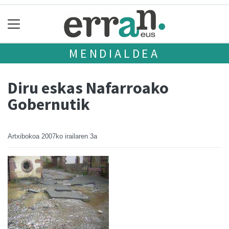
MENDIALDEA
Diru eskas Nafarroako
Gobernutik
Artxibokoa
2007ko irailaren 3a