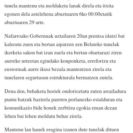
tunela mantenu eta moldaketa lanak direla eta itxita
egonen dela astelehena abuztuaren 6ko 00:00etatik
abuztuaren 29 arte.
Nafarroako Gobernuak uztailaren 20an prentsa idatzi bat
kaleratu zuen eta bertan aipatzen zen Belateko tunelak
ikerketa sakon bat izan zuela eta bertan ohartarazi ziren
aurreko urteetan egindako konponketa, errefortzu eta
eustormak aurre ikusi bezala mantentzen zirela eta
tunelaren segurtasun estrukturala bermatzen zutela.
Dena den, behaketa horiek ondorioztatu zuten arrailadura
puntu batzuk bazirela pareten porlanezko estalduran eta
komunikazio bide honek zerbitzu egokia eman dezan
lehen bai lehen moldatu behar zirela.
Mantenu lan hauek eragina izanen dute tunelak dituen