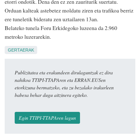
etorri ondotik. Dena den ez zen zauriturik suertatu.
Orduan kalteak astebetez moldatu ziren eta trafikoa berriz
ere tuneletik bideratu zen uztailaren 13an.
Belateko tunela Foru Erkidegoko luzeena da 2.960
metroko luzerarekin.
GERTAERAK
Publizitatea eta erakundeen dirulaguntzak ez dira
nahikoa TTIPI-TTAPAren eta ERRAN.EUSen
etorkizuna bermatzeko, eta zu bezalako irakurleen
babesa behar dugu aitzinera egiteko.
Egin TTIPI-TTAPAren lagun