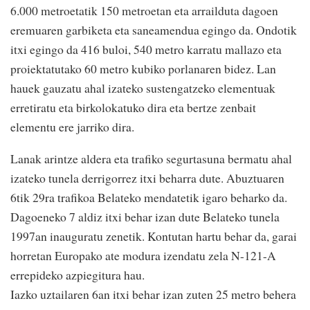
6.000 metroetatik 150 metroetan eta arrailduta dagoen
eremuaren garbiketa eta saneamendua egingo da. Ondotik
itxi egingo da 416 buloi, 540 metro karratu mallazo eta
proiektatutako 60 metro kubiko porlanaren bidez. Lan
hauek gauzatu ahal izateko sustengatzeko elementuak
erretiratu eta birkolokatuko dira eta bertze zenbait
elementu ere jarriko dira.
Lanak arintze aldera eta trafiko segurtasuna bermatu ahal
izateko tunela derrigorrez itxi beharra dute. Abuztuaren
6tik 29ra trafikoa Belateko mendatetik igaro beharko da.
Dagoeneko 7 aldiz itxi behar izan dute Belateko tunela
1997an inauguratu zenetik. Kontutan hartu behar da, garai
horretan Europako ate modura izendatu zela N-121-A
errepideko azpiegitura hau.
Iazko uztailaren 6an itxi behar izan zuten 25 metro behera