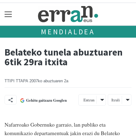
MENDIALDEA
Belateko tunela abuztuaren
6tik 29ra itxita
TTIPI TTAPA
2007ko abuztuaren 2a
Entzun
Itzuli
Gehitu gaitzazu Googlen
Nafarroako Gobernuko garraio, lan publiko eta
komunikazio departamentuak jakin erazi du Belateko