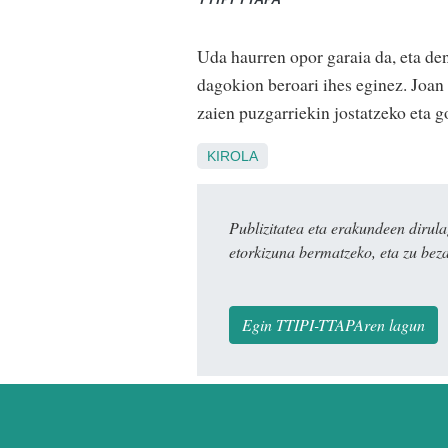
Uda haurren opor garaia da, eta den
dagokion beroari ihes eginez. Joan 
zaien puzgarriekin jostatzeko eta 
KIROLA
Publizitatea eta erakundeen dir
etorkizuna bermatzeko, eta zu bez
Egin TTIPI-TTAPAren lagun