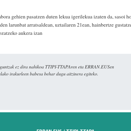
bora gehien pasatzen duten lekua igerilekua izaten da, sasoi h
den larunbat arratsaldean, uztailaren 21ean, hainbertze gustatz
gozatzeko aukera izan
ulaguntzak ez dira nahikoa TTIPI-TTAPAren eta ERRAN.EUSen
alako irakurleen babesa behar dugu aitzinera egiteko.