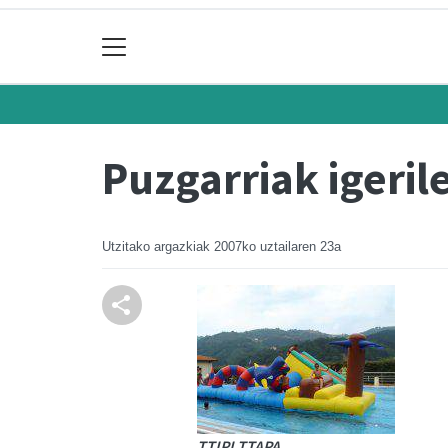
Puzgarriak igeri
Utzitako argazkiak
2007ko uztailaren 23a
TTIPI TTAPA