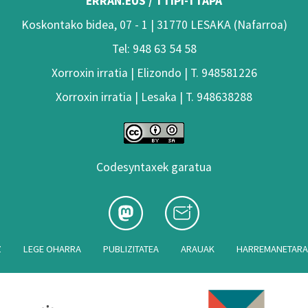
ERRAN.EUS / TTIPI-TTAPA
Koskontako bidea, 07 - 1 | 31770 LESAKA (Nafarroa)
Tel: 948 63 54 58
Xorroxin irratia | Elizondo | T. 948581226
Xorroxin irratia | Lesaka | T. 948638288
Codesyntaxek garatua
Z
LEGE OHARRA
PUBLIZITATEA
ARAUAK
HARREMANETAR