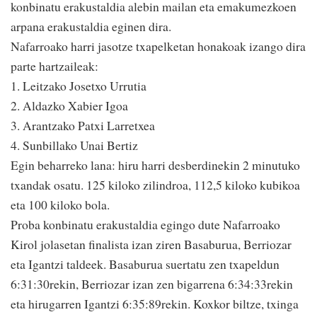
konbinatu erakustaldia alebin mailan eta emakumezkoen
arpana erakustaldia eginen dira.
Nafarroako harri jasotze txapelketan honakoak izango dira
parte hartzaileak:
1. Leitzako Josetxo Urrutia
2. Aldazko Xabier Igoa
3. Arantzako Patxi Larretxea
4. Sunbillako Unai Bertiz
Egin beharreko lana: hiru harri desberdinekin 2 minutuko
txandak osatu. 125 kiloko zilindroa, 112,5 kiloko kubikoa
eta 100 kiloko bola.
Proba konbinatu erakustaldia egingo dute Nafarroako
Kirol jolasetan finalista izan ziren Basaburua, Berriozar
eta Igantzi taldeek. Basaburua suertatu zen txapeldun
6:31:30rekin, Berriozar izan zen bigarrena 6:34:33rekin
eta hirugarren Igantzi 6:35:89rekin. Koxkor biltze, txinga