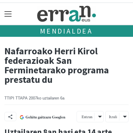
MENDIALDEA
Nafarroako Herri Kirol
federazioak San
Ferminetarako programa
prestatu du
TTIPI TTAPA
2007ko uztailaren 6a
Entzun
Itzuli
Gehitu gaitzazu Googlen
Uztailaren 8an hasi eta 14 arte