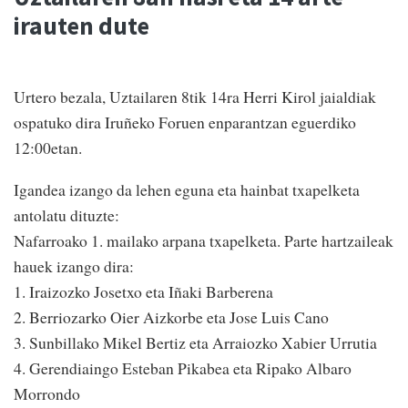
irauten dute
Urtero bezala, Uztailaren 8tik 14ra Herri Kirol jaialdiak
ospatuko dira Iruñeko Foruen enparantzan eguerdiko
12:00etan.
Igandea izango da lehen eguna eta hainbat txapelketa
antolatu dituzte:
Nafarroako 1. mailako arpana txapelketa. Parte hartzaileak
hauek izango dira:
1. Iraizozko Josetxo eta Iñaki Barberena
2. Berriozarko Oier Aizkorbe eta Jose Luis Cano
3. Sunbillako Mikel Bertiz eta Arraiozko Xabier Urrutia
4. Gerendiaingo Esteban Pikabea eta Ripako Albaro
Morrondo