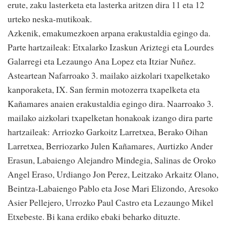
erute, zaku lasterketa eta lasterka aritzen dira 11 eta 12
urteko neska-mutikoak.
Azkenik, emakumezkoen arpana erakustaldia egingo da.
Parte hartzaileak: Etxalarko Izaskun Ariztegi eta Lourdes
Galarregi eta Lezaungo Ana Lopez eta Itziar Nuñez.
Asteartean Nafarroako 3. mailako aizkolari txapelketako
kanporaketa, IX. San fermin motozerra txapelketa eta
Kañamares anaien erakustaldia egingo dira. Naarroako 3.
mailako aizkolari txapelketan honakoak izango dira parte
hartzaileak: Arriozko Garkoitz Larretxea, Berako Oihan
Larretxea, Berriozarko Julen Kañamares, Aurtizko Ander
Erasun, Labaiengo Alejandro Mindegia, Salinas de Oroko
Angel Eraso, Urdiango Jon Perez, Leitzako Arkaitz Olano,
Beintza-Labaiengo Pablo eta Jose Mari Elizondo, Aresoko
Asier Pellejero, Urrozko Paul Castro eta Lezaungo Mikel
Etxebeste. Bi kana erdiko ebaki beharko dituzte.