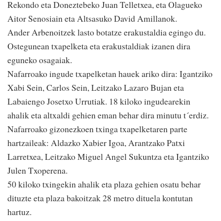
Rekondo eta Doneztebeko Juan Telletxea, eta Olagueko
Aitor Senosiain eta Altsasuko David Amillanok.
Ander Arbenoitzek lasto botatze erakustaldia egingo du.
Ostegunean txapelketa eta erakustaldiak izanen dira
eguneko osagaiak.
Nafarroako ingude txapelketan hauek ariko dira: Igantziko
Xabi Sein, Carlos Sein, Leitzako Lazaro Bujan eta
Labaiengo Josetxo Urrutiak. 18 kiloko ingudearekin
ahalik eta altxaldi gehien eman behar dira minutu t´erdiz.
Nafarroako gizonezkoen txinga txapelketaren parte
hartzaileak: Aldazko Xabier Igoa, Arantzako Patxi
Larretxea, Leitzako Miguel Angel Sukuntza eta Igantziko
Julen Txoperena.
50 kiloko txingekin ahalik eta plaza gehien osatu behar
dituzte eta plaza bakoitzak 28 metro dituela kontutan
hartuz.