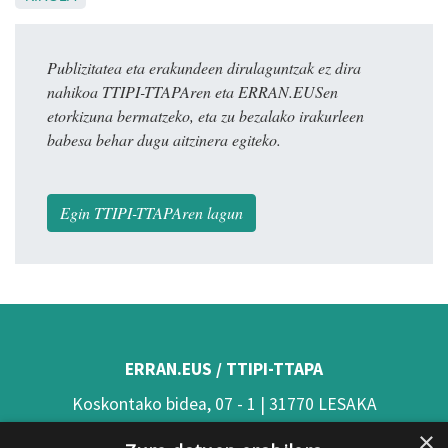
Publizitatea eta erakundeen dirulaguntzak ez dira
nahikoa TTIPI-TTAPAren eta ERRAN.EUSen
etorkizuna bermatzeko, eta zu bezalako irakurleen
babesa behar dugu aitzinera egiteko.
Egin TTIPI-TTAPAren lagun
ERRAN.EUS / TTIPI-TTAPA
Koskontako bidea, 07 - 1 | 31770 LESAKA
×
(Nafarroa)