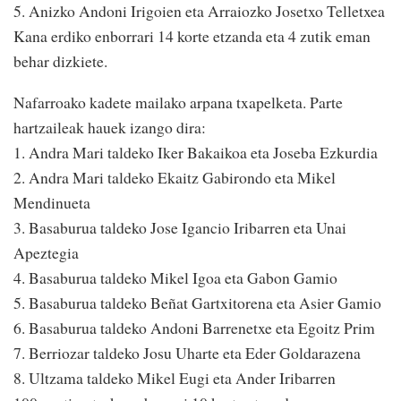
5. Anizko Andoni Irigoien eta Arraiozko Josetxo Telletxea
Kana erdiko enborrari 14 korte etzanda eta 4 zutik eman
behar dizkiete.
Nafarroako kadete mailako arpana txapelketa. Parte
hartzaileak hauek izango dira:
1. Andra Mari taldeko Iker Bakaikoa eta Joseba Ezkurdia
2. Andra Mari taldeko Ekaitz Gabirondo eta Mikel
Mendinueta
3. Basaburua taldeko Jose Igancio Iribarren eta Unai
Apeztegia
4. Basaburua taldeko Mikel Igoa eta Gabon Gamio
5. Basaburua taldeko Beñat Gartxitorena eta Asier Gamio
6. Basaburua taldeko Andoni Barrenetxe eta Egoitz Prim
7. Berriozar taldeko Josu Uharte eta Eder Goldarazena
8. Ultzama taldeko Mikel Eugi eta Ander Iribarren