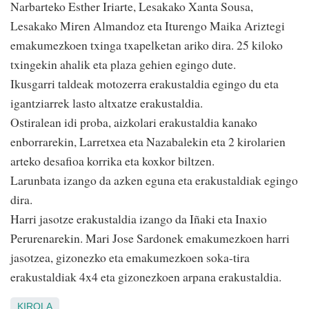
Narbarteko Esther Iriarte, Lesakako Xanta Sousa,
Lesakako Miren Almandoz eta Iturengo Maika Ariztegi
emakumezkoen txinga txapelketan ariko dira. 25 kiloko
txingekin ahalik eta plaza gehien egingo dute.
Ikusgarri taldeak motozerra erakustaldia egingo du eta
igantziarrek lasto altxatze erakustaldia.
Ostiralean idi proba, aizkolari erakustaldia kanako
enborrarekin, Larretxea eta Nazabalekin eta 2 kirolarien
arteko desafioa korrika eta koxkor biltzen.
Larunbata izango da azken eguna eta erakustaldiak egingo
dira.
Harri jasotze erakustaldia izango da Iñaki eta Inaxio
Perurenarekin. Mari Jose Sardonek emakumezkoen harri
jasotzea, gizonezko eta emakumezkoen soka-tira
erakustaldiak 4x4 eta gizonezkoen arpana erakustaldia.
KIROLA