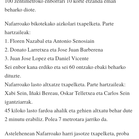
100 zentimetroko enborrari 10 korte etzanda eman
beharko diote.
Nafarroako bikotekako aizkolari txapelketa. Parte
hartzaileak:
1. Floren Nazabal eta Antonio Senosiain
2. Donato Larretxea eta Jose Juan Barberena
3. Juan Jose Lopez eta Daniel Vicente
Sei enbor kana erdiko eta sei 60 ontzako ebaki beharko
dituzte.
Nafarroako lasto altxatze txapelketa. Parte hartzaileak:
Xabi Sein, Iñaki Bereau, Oskar Telletxea eta Carlos Sein
igantziarrak.
45 kiloko lasto fardoa ahalik eta gehien altxatu behar dute
2 minutu erabiliz. Polea 7 metrotara jarriko da.
Astelehenean Nafarroako harri jasotze txapelketa, proba