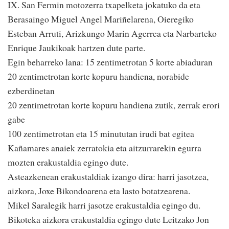
IX. San Fermin motozerra txapelketa jokatuko da eta
Berasaingo Miguel Angel Mariñelarena, Oieregiko
Esteban Arruti, Arizkungo Marin Agerrea eta Narbarteko
Enrique Jaukikoak hartzen dute parte.
Egin beharreko lana: 15 zentimetrotan 5 korte abiaduran
20 zentimetrotan korte kopuru handiena, norabide
ezberdinetan
20 zentimetrotan korte kopuru handiena zutik, zerrak erori
gabe
100 zentimetrotan eta 15 minututan irudi bat egitea
Kañamares anaiek zerratokia eta aitzurrarekin egurra
mozten erakustaldia egingo dute.
Asteazkenean erakustaldiak izango dira: harri jasotzea,
aizkora, Joxe Bikondoarena eta lasto botatzearena.
Mikel Saralegik harri jasotze erakustaldia egingo du.
Bikoteka aizkora erakustaldia egingo dute Leitzako Jon