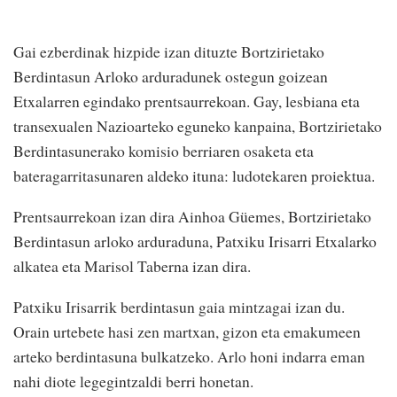
Gai ezberdinak hizpide izan dituzte Bortzirietako
Berdintasun Arloko arduradunek ostegun goizean
Etxalarren egindako prentsaurrekoan. Gay, lesbiana eta
transexualen Nazioarteko eguneko kanpaina, Bortzirietako
Berdintasunerako komisio berriaren osaketa eta
bateragarritasunaren aldeko ituna: ludotekaren proiektua.
Prentsaurrekoan izan dira Ainhoa Güemes, Bortzirietako
Berdintasun arloko arduraduna, Patxiku Irisarri Etxalarko
alkatea eta Marisol Taberna izan dira.
Patxiku Irisarrik berdintasun gaia mintzagai izan du.
Orain urtebete hasi zen martxan, gizon eta emakumeen
arteko berdintasuna bulkatzeko. Arlo honi indarra eman
nahi diote legegintzaldi berri honetan.