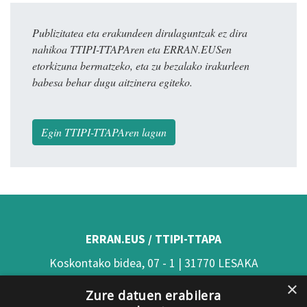
Publizitatea eta erakundeen dirulaguntzak ez dira
nahikoa TTIPI-TTAPAren eta ERRAN.EUSen
etorkizuna bermatzeko, eta zu bezalako irakurleen
babesa behar dugu aitzinera egiteko.
Egin TTIPI-TTAPAren lagun
ERRAN.EUS / TTIPI-TTAPA
Koskontako bidea, 07 - 1 | 31770 LESAKA
×
(Nafarroa)
Zure datuen erabilera