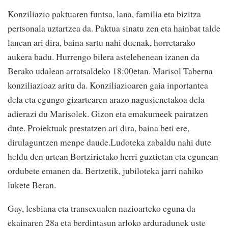
Konziliazio paktuaren funtsa, lana, familia eta bizitza
pertsonala uztartzea da. Paktua sinatu zen eta hainbat talde
lanean ari dira, baina sartu nahi duenak, horretarako
aukera badu. Hurrengo bilera astelehenean izanen da
Berako udalean arratsaldeko 18:00etan. Marisol Taberna
konziliazioaz aritu da. Konziliazioaren gaia inportantea
dela eta egungo gizartearen arazo nagusienetakoa dela
adierazi du Marisolek. Gizon eta emakumeek pairatzen
dute. Proiektuak prestatzen ari dira, baina beti ere,
dirulaguntzen menpe daude.Ludoteka zabaldu nahi dute
heldu den urtean Bortzirietako herri guztietan eta egunean
ordubete emanen da. Bertzetik, jubiloteka jarri nahiko
lukete Beran.
Gay, lesbiana eta transexualen nazioarteko eguna da
ekainaren 28a eta berdintasun arloko arduradunek uste