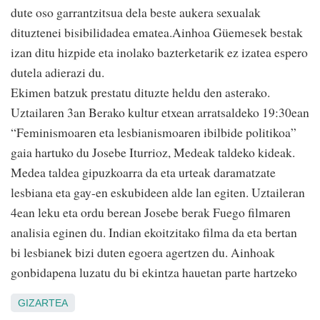
dute oso garrantzitsua dela beste aukera sexualak
dituztenei bisibilidadea ematea.Ainhoa Güemesek bestak
izan ditu hizpide eta inolako bazterketarik ez izatea espero
dutela adierazi du.
Ekimen batzuk prestatu dituzte heldu den asterako.
Uztailaren 3an Berako kultur etxean arratsaldeko 19:30ean
“Feminismoaren eta lesbianismoaren ibilbide politikoa”
gaia hartuko du Josebe Iturrioz, Medeak taldeko kideak.
Medea taldea gipuzkoarra da eta urteak daramatzate
lesbiana eta gay-en eskubideen alde lan egiten. Uztaileran
4ean leku eta ordu berean Josebe berak Fuego filmaren
analisia eginen du. Indian ekoitzitako filma da eta bertan
bi lesbianek bizi duten egoera agertzen du. Ainhoak
gonbidapena luzatu du bi ekintza hauetan parte hartzeko
GIZARTEA