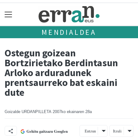
MENDIALDEA
Ostegun goizean
Bortzirietako Berdintasun
Arloko arduradunek
prentsaurreko bat eskaini
dute
Goizalde URDANPILLETA
2007ko ekainaren 28a
Entzun
Itzuli
Gehitu gaitzazu Googlen