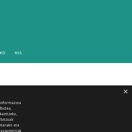
AKO
RSS
×
 informazioa
lbidea,
skaintzeko,
rbitzuak
etarako eta
 ezaugarriak