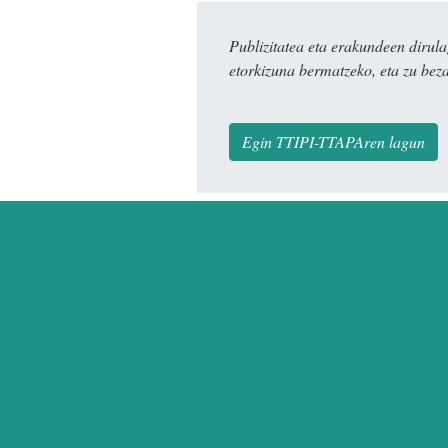
Publizitatea eta erakundeen dir
etorkizuna bermatzeko, eta zu bez
Egin TTIPI-TTAPAren lagun