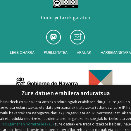
Codesyntaxek garatua
Z
LEGE OHARRA
PUBLIZITATEA
ARAUAK
HARREMANETAR
Zure datuen erabilera arduratsua
 bazkideek cookieak eta antzeko teknologiak erabiltzen ditugu zure gailuan
zeko eta eskuratzeko, eta datu pertsonalak tratatzeko (adibidez, zure IP he
tzaile bakarrak eta nabigazio-datuak), iragarki eta eduki pertsonalizatuak e
iak eta edukia neurtzeko, audientziaren inguruko ikuspegiak lortzeko eta ze
.
Hirugarrenen hornitzaileek (3)
zure datuak ere trata ditzakete helburu hau
etarako, besteak beste kokapen geografiko zehatzeko datuak eta gailuaren