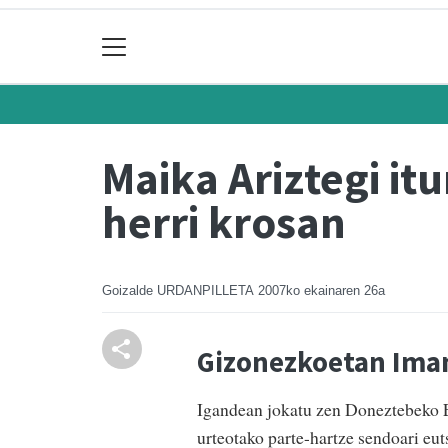
Maika Ariztegi it
herri krosan
Goizalde URDANPILLETA
2007ko ekainaren 26a
Gizonezkoetan Iman
Igandean jokatu zen Doneztebeko Er
urteotako parte-hartze sendoari euts