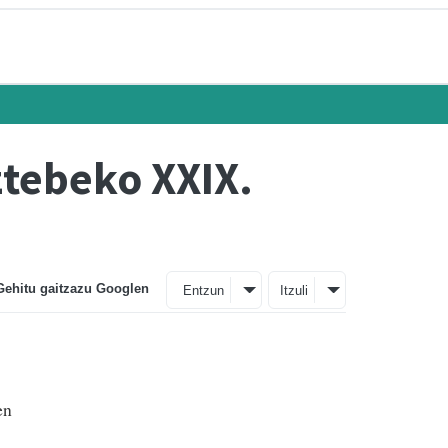
ztebeko XXIX.
Gehitu gaitzazu Googlen
Entzun
Itzuli
en