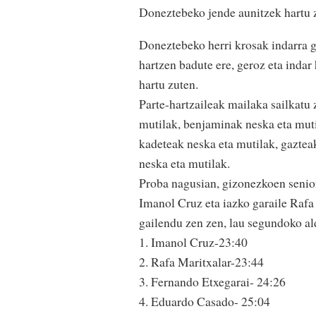
Doneztebeko jende aunitzek hartu zu
Doneztebeko herri krosak indarra 
hartzen badute ere, geroz eta indar
hartu zuten.
Parte-hartzaileak mailaka sailkatu 
mutilak, benjaminak neska eta mutil
kadeteak neska eta mutilak, gazteak
neska eta mutilak.
Proba nagusian, gizonezkoen senior m
Imanol Cruz eta iazko garaile Rafa
gailendu zen zen, lau segundoko al
1. Imanol Cruz-23:40
2. Rafa Maritxalar-23:44
3. Fernando Etxegarai- 24:26
4. Eduardo Casado- 25:04