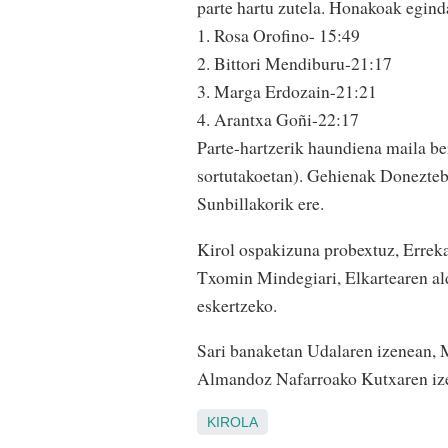
parte hartu zutela. Honakoak egin
1. Rosa Orofino- 15:49
2. Bittori Mendiburu-21:17
3. Marga Erdozain-21:21
4. Arantxa Goñi-22:17
Parte-hartzerik haundiena maila be
sortutakoetan). Gehienak Doneztebe
Sunbillakorik ere.
Kirol ospakizuna probextuz, Errek
Txomin Mindegiari, Elkartearen ald
eskertzeko.
Sari banaketan Udalaren izenean, 
Almandoz Nafarroako Kutxaren izen
KIROLA