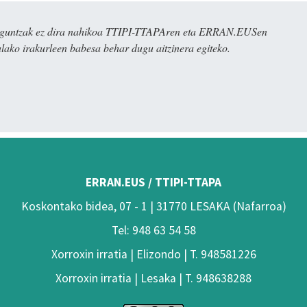
ulaguntzak ez dira nahikoa TTIPI-TTAPAren eta ERRAN.EUSen
alako irakurleen babesa behar dugu aitzinera egiteko.
ERRAN.EUS / TTIPI-TTAPA
Koskontako bidea, 07 - 1 | 31770 LESAKA (Nafarroa)
Tel: 948 63 54 58
Xorroxin irratia | Elizondo | T. 948581226
Xorroxin irratia | Lesaka | T. 948638288