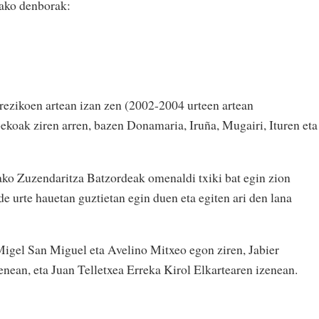
dako denborak:
rezikoen artean izan zen (2002-2004 urteen artean
koak ziren arren, bazen Donamaria, Iruña, Mugairi, Ituren eta
ako Zuzendaritza Batzordeak omenaldi txiki bat egin zion
e urte hauetan guztietan egin duen eta egiten ari den lana
Migel San Miguel eta Avelino Mitxeo egon ziren, Jabier
ean, eta Juan Telletxea Erreka Kirol Elkartearen izenean.