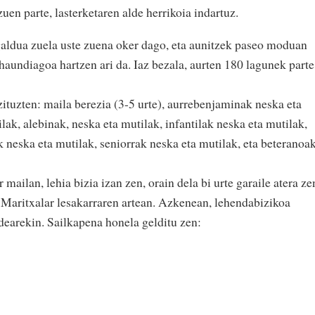
en parte, lasterketaren alde herrikoia indartuz.
galdua zuela uste zuena oker dago, eta aunitzek paseo moduan
 haundiagoa hartzen ari da. Iaz bezala, aurten 180 lagunek parte
zituzten: maila berezia (3-5 urte), aurrebenjaminak neska eta
ak, alebinak, neska eta mutilak, infantilak neska eta mutilak,
 neska eta mutilak, seniorrak neska eta mutilak, eta beteranoa
ailan, lehia bizia izan zen, orain dela bi urte garaile atera ze
 Maritxalar lesakarraren artean. Azkenean, lehendabizikoa
dearekin. Sailkapena honela gelditu zen: