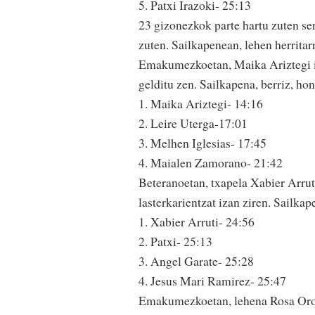
5. Patxi Irazoki- 25:13
23 gizonezkok parte hartu zuten sen
zuten. Sailkapenean, lehen herritar
Emakumezkoetan, Maika Ariztegi it
gelditu zen. Sailkapena, berriz, hon
1. Maika Ariztegi- 14:16
2. Leire Uterga-17:01
3. Melhen Iglesias- 17:45
4. Maialen Zamorano- 21:42
Beteranoetan, txapela Xabier Arrut
lasterkarientzat izan ziren. Sailkap
1. Xabier Arruti- 24:56
2. Patxi- 25:13
3. Angel Garate- 25:28
4. Jesus Mari Ramirez- 25:47
Emakumezkoetan, lehena Rosa Orofi