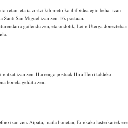
iorretan, eta ia zortzi kilometroko ibilbidea egin behar izan
ra Santi San Miguel izan zen, 16. postuan.
urendarra gailendu zen, eta ondotik, Leire Uterga doneztebar
ela:
irentzat izan zen. Hurrengo postuak Hiru Herri taldeko
ena honela gelditu zen:
no izan zen. Aipatu, maila honetan, Errekako lasterkariek ere