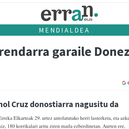
MENDIALDEA
urendarra garaile Done
ol Cruz donostiarra nagusitu da
reka Elkarteak 29. urtez antolatutako herri lasterketa, eta azk
iz, 180 korrikalari aritu ziren maila ezberdinetan. Aurten ere,