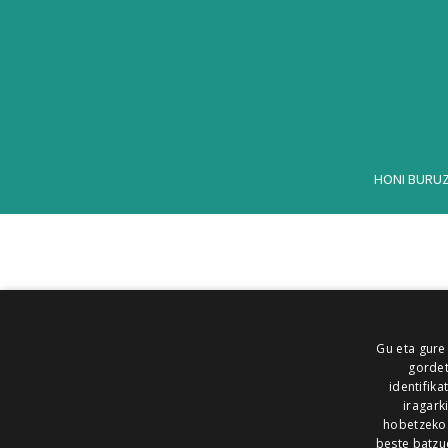
HONI BURU
Gu eta gure
gordet
identifika
iragark
hobetzeko
beste batzu