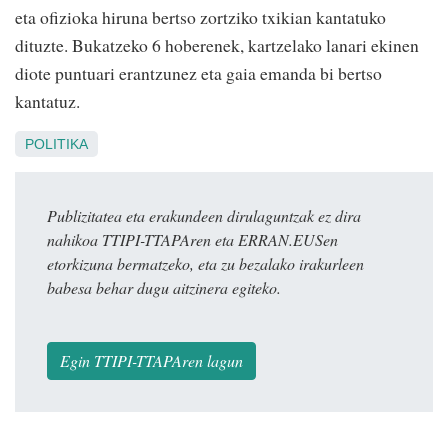
eta ofizioka hiruna bertso zortziko txikian kantatuko
dituzte. Bukatzeko 6 hoberenek, kartzelako lanari ekinen
diote puntuari erantzunez eta gaia emanda bi bertso
kantatuz.
POLITIKA
Publizitatea eta erakundeen dirulaguntzak ez dira
nahikoa TTIPI-TTAPAren eta ERRAN.EUSen
etorkizuna bermatzeko, eta zu bezalako irakurleen
babesa behar dugu aitzinera egiteko.
Egin TTIPI-TTAPAren lagun