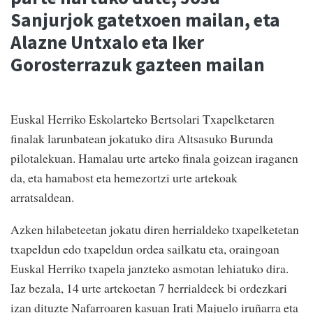
Sanjurjok gatetxoen mailan, eta
Alazne Untxalo eta Iker
Gorosterrazuk gazteen mailan
Euskal Herriko Eskolarteko Bertsolari Txapelketaren
finalak larunbatean jokatuko dira Altsasuko Burunda
pilotalekuan. Hamalau urte arteko finala goizean iraganen
da, eta hamabost eta hemezortzi urte artekoak
arratsaldean.
Azken hilabeteetan jokatu diren herrialdeko txapelketetan
txapeldun edo txapeldun ordea sailkatu eta, oraingoan
Euskal Herriko txapela janzteko asmotan lehiatuko dira.
Iaz bezala, 14 urte artekoetan 7 herrialdeek bi ordezkari
izan dituzte Nafarroaren kasuan Irati Majuelo iruñarra eta