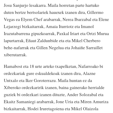
Josu Sanjurjo lesakarra. Maila horretan parte hartuko
duten bertze bertsolariek hauexek izanen dira, Gillermo
Vegas ea Elyem Chef arabarrak, Nerea Ibarzabal eta Elene
Lejarzegi bizkaitarrak, Amaia Iturriotz eta Imanol
Irazutabarrena gipuzkoarrak, Paxkal Iriart eta Ortzi Murua
lapurtarrak, Eñaut Zaldunbide eta eta Mikel Cherbero
behe-nafarrak eta Gillen Negelua eta Johaiñe Sarraillet
xiberutarrak.
Hamabost eta 18 urte arteko txapelketan, Nafarroako bi
ordezkariak gure eskualdekoak izanen dira, Alazne
Untxalo eta Iker Goroterrazu. Maila huntan ez da
Xiberoko ordezkaririk izanen, baina gainerako herrialde
guziek bi ordezkari izanen dituzte, Ander Solozabal eta
Ekaitz Samaniegi arabarrak, Jone Uria eta Miren Amuriza
bizkaitarrak, Hodei Iruretagoiena eta Mikel Olaizola