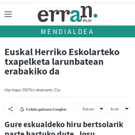
MENDIALDEA
Euskal Herriko Eskolarteko
txapelketa larunbatean
erabakiko da
ttipi-ttapa
2007ko ekainaren 21a
Entzun
Itzuli
Gehitu gaitzazu Googlen
Gure eskualdeko hiru bertsolarik
parte hartuko dute, Josu