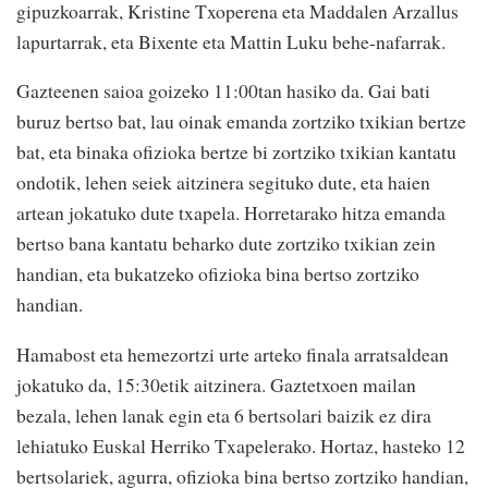
gipuzkoarrak, Kristine Txoperena eta Maddalen Arzallus
lapurtarrak, eta Bixente eta Mattin Luku behe-nafarrak.
Gazteenen saioa goizeko 11:00tan hasiko da. Gai bati
buruz bertso bat, lau oinak emanda zortziko txikian bertze
bat, eta binaka ofizioka bertze bi zortziko txikian kantatu
ondotik, lehen seiek aitzinera segituko dute, eta haien
artean jokatuko dute txapela. Horretarako hitza emanda
bertso bana kantatu beharko dute zortziko txikian zein
handian, eta bukatzeko ofizioka bina bertso zortziko
handian.
Hamabost eta hemezortzi urte arteko finala arratsaldean
jokatuko da, 15:30etik aitzinera. Gaztetxoen mailan
bezala, lehen lanak egin eta 6 bertsolari baizik ez dira
lehiatuko Euskal Herriko Txapelerako. Hortaz, hasteko 12
bertsolariek, agurra, ofizioka bina bertso zortziko handian,