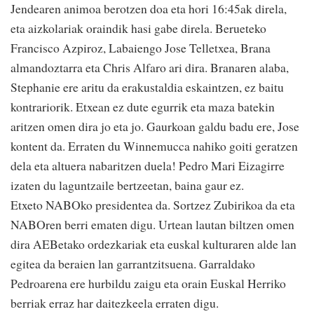
Jendearen animoa berotzen doa eta hori 16:45ak direla,
eta aizkolariak oraindik hasi gabe direla. Berueteko
Francisco Azpiroz, Labaiengo Jose Telletxea, Brana
almandoztarra eta Chris Alfaro ari dira. Branaren alaba,
Stephanie ere aritu da erakustaldia eskaintzen, ez baitu
kontrariorik. Etxean ez dute egurrik eta maza batekin
aritzen omen dira jo eta jo. Gaurkoan galdu badu ere, Jose
kontent da. Erraten du Winnemucca nahiko goiti geratzen
dela eta altuera nabaritzen duela! Pedro Mari Eizagirre
izaten du laguntzaile bertzeetan, baina gaur ez.
Etxeto NABOko presidentea da. Sortzez Zubirikoa da eta
NABOren berri ematen digu. Urtean lautan biltzen omen
dira AEBetako ordezkariak eta euskal kulturaren alde lan
egitea da beraien lan garrantzitsuena. Garraldako
Pedroarena ere hurbildu zaigu eta orain Euskal Herriko
berriak erraz har daitezkeela erraten digu.