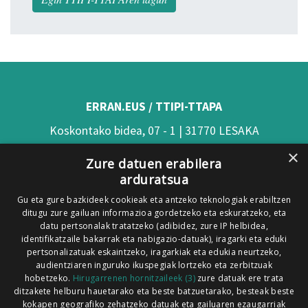
ERRAN.EUS / TTIPI-TTAPA
Koskontako bidea, 07 - 1 | 31770 LESAKA
×
(Nafarroa)
Zure datuen erabilera
arduratsua
Tel: 948 63 54 58
Gu eta gure bazkideek cookieak eta antzeko teknologiak erabiltzen
Xorroxin irratia | Elizondo | T. 948581226
ditugu zure gailuan informazioa gordetzeko eta eskuratzeko, eta
Xorroxin irratia | Lesaka | T. 948638288
datu pertsonalak tratatzeko (adibidez, zure IP helbidea,
identifikatzaile bakarrak eta nabigazio-datuak), iragarki eta eduki
pertsonalizatuak eskaintzeko, iragarkiak eta edukia neurtzeko,
audientziaren inguruko ikuspegiak lortzeko eta zerbitzuak
hobetzeko.
Hirugarrenen hornitzaileek (3)
zure datuak ere trata
ditzakete helburu hauetarako eta beste batzuetarako, besteak beste
Codesyntaxek garatua
kokapen geografiko zehatzeko datuak eta gailuaren ezaugarriak