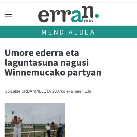
MENDIALDEA
Umore ederra eta
laguntasuna nagusi
Winnemucako partyan
Goizalde URDANPILLETA
2007ko ekainaren 13a