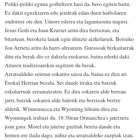
Poliki-poliki eguna goibeltzen hasi da, bero egiten baitu.
Ez dakit eguzkiaren edo jendeak edan duen haibolaren
ondorioz ote den. Umore ederra eta laguntasuna nagusi.
Jesus Goñi eta Juan Krutxet aritu dira bertsotan, eta
bitartean, beroketa lanak egin dituzte aizkolariek. Boiseko
Jon Arrieta aritu da harri-altxatzen. Gurasoak bizkaitarrak
ditu eta berak dio ez dakiela euskaraz, baina ederki daki.
Aitaren tradizioarekin segitzen du berak.
Arratsaldeko seietan sokatira saioa da, baina ez dira ari
Euskal Herrian bezala. Sei daude tiraka eta batzuk
eskularruak zeramatzaten. Ez dira sokaren alde berean
jarri, batzuk sokaren alde batetik eta bertzeak bertze
aldetik. Winnemucca eta Wyoming lehiatu dira eta
Wyomingek irabazi du. 18:30ean Ormaechea's jatetxera
joan gara. Motel eta jatetxe guztiak beteta daude eta
hemen ere ilada dago, nahiz eta arratsaldeko zazpiak izan.