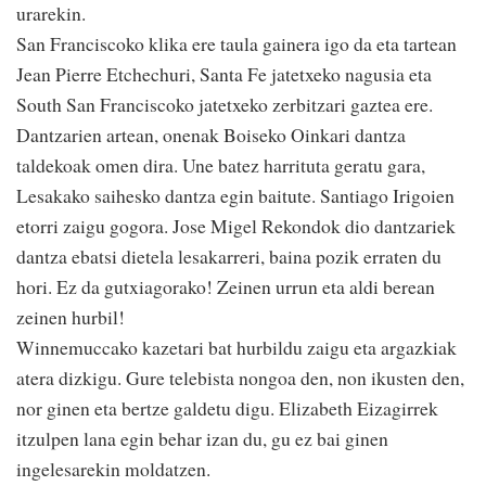
urarekin.
San Franciscoko klika ere taula gainera igo da eta tartean
Jean Pierre Etchechuri, Santa Fe jatetxeko nagusia eta
South San Franciscoko jatetxeko zerbitzari gaztea ere.
Dantzarien artean, onenak Boiseko Oinkari dantza
taldekoak omen dira. Une batez harrituta geratu gara,
Lesakako saihesko dantza egin baitute. Santiago Irigoien
etorri zaigu gogora. Jose Migel Rekondok dio dantzariek
dantza ebatsi dietela lesakarreri, baina pozik erraten du
hori. Ez da gutxiagorako! Zeinen urrun eta aldi berean
zeinen hurbil!
Winnemuccako kazetari bat hurbildu zaigu eta argazkiak
atera dizkigu. Gure telebista nongoa den, non ikusten den,
nor ginen eta bertze galdetu digu. Elizabeth Eizagirrek
itzulpen lana egin behar izan du, gu ez bai ginen
ingelesarekin moldatzen.