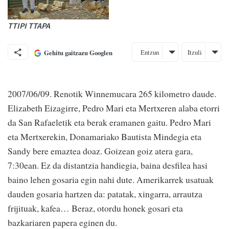
TTIPI TTAPA
Entzun
Itzuli
Gehitu gaitzazu Googlen
2007/06/09. Renotik Winnemucara 265 kilometro daude.
Elizabeth Eizagirre, Pedro Mari eta Mertxeren alaba etorri
da San Rafaeletik eta berak eramanen gaitu. Pedro Mari
eta Mertxerekin, Donamariako Bautista Mindegia eta
Sandy bere emaztea doaz. Goizean goiz atera gara,
7:30ean. Ez da distantzia handiegia, baina desfilea hasi
baino lehen gosaria egin nahi dute. Amerikarrek usatuak
dauden gosaria hartzen da: patatak, xingarra, arrautza
frijituak, kafea… Beraz, otordu honek gosari eta
bazkariaren papera eginen du.