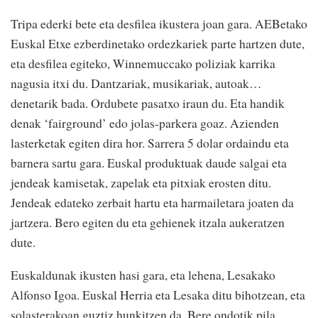
Tripa ederki bete eta desfilea ikustera joan gara. AEBetako
Euskal Etxe ezberdinetako ordezkariek parte hartzen dute,
eta desfilea egiteko, Winnemuccako poliziak karrika
nagusia itxi du. Dantzariak, musikariak, autoak…
denetarik bada. Ordubete pasatxo iraun du. Eta handik
denak ‘fairground’ edo jolas-parkera goaz. Azienden
lasterketak egiten dira hor. Sarrera 5 dolar ordaindu eta
barnera sartu gara. Euskal produktuak daude salgai eta
jendeak kamisetak, zapelak eta pitxiak erosten ditu.
Jendeak edateko zerbait hartu eta harmailetara joaten da
jartzera. Bero egiten du eta gehienek itzala aukeratzen
dute.
Euskaldunak ikusten hasi gara, eta lehena, Lesakako
Alfonso Igoa. Euskal Herria eta Lesaka ditu bihotzean, eta
solasterakoan guztiz hunkitzen da. Bere ondotik pila