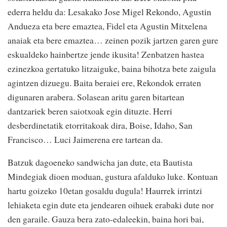
ederra heldu da: Lesakako Jose Migel Rekondo, Agustin
Andueza eta bere emaztea, Fidel eta Agustin Mitxelena
anaiak eta bere emaztea… zeinen pozik jartzen garen gure
eskualdeko hainbertze jende ikusita! Zenbatzen hastea
ezinezkoa gertatuko litzaiguke, baina bihotza bete zaigula
agintzen dizuegu. Baita beraiei ere, Rekondok erraten
digunaren arabera. Solasean aritu garen bitartean
dantzariek beren saiotxoak egin dituzte. Herri
desberdinetatik etorritakoak dira, Boise, Idaho, San
Francisco… Luci Jaimerena ere tartean da.
Batzuk dagoeneko sandwicha jan dute, eta Bautista
Mindegiak dioen moduan, gustura afalduko luke. Kontuan
hartu goizeko 10etan gosaldu dugula! Haurrek irrintzi
lehiaketa egin dute eta jendearen oihuek erabaki dute nor
den garaile. Gauza bera zato-edaleekin, baina hori bai,