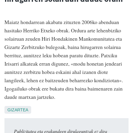
Maiatz hondarrean akabatu zituzten 2006ko abenduan
hasitako Herriko Etxeko obrak. Ordura arte lehenbiziko
solairuan zeuden Hiri Hondakinen Mankomunitatea eta
Gizarte Zerbitzuko bulegoak, baina hirugarren solairua
berrituz, aunitzez leku hobean paratu dituzte. Patxiku
Irisarri alkateak erran digunez, «modu honetan jendeari
aunitzez zerbitzu hobea eskaini ahal izanen diote
langileek, lehen ez baitzeuden beharrezko kondiziotan».
Igogailuko obrak ere bukatu dira baina baimenaren zain
daude martxan jartzeko.
GIZARTEA
Publizitatea eta erakundeen dirulaguntzak ez dira