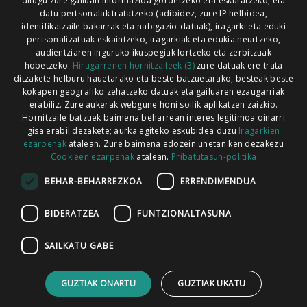
ditugu zure gailuan informazioa gordetzeko eta eskuratzeko, eta
Xorroxin irratia | Lesaka | T. 948638288
datu pertsonalak tratatzeko (adibidez, zure IP helbidea,
identifikatzaile bakarrak eta nabigazio-datuak), iragarki eta eduki
pertsonalizatuak eskaintzeko, iragarkiak eta edukia neurtzeko,
audientziaren inguruko ikuspegiak lortzeko eta zerbitzuak
hobetzeko.
Hirugarrenen hornitzaileek (3)
zure datuak ere trata
ditzakete helburu hauetarako eta beste batzuetarako, besteak beste
Codesyntaxek garatua
kokapen geografiko zehatzeko datuak eta gailuaren ezaugarriak
erabiliz. Zure aukerak webgune honi soilik aplikatzen zaizkio.
Hornitzaile batzuek baimena beharrean interes legitimoa oinarri
gisa erabil dezakete; aurka egiteko eskubidea duzu
Iragarkien
ezarpenak
atalean. Zure baimena edozein unetan ken dezakezu
Cookieen ezarpenak
atalean.
Pribatutasun-politika
HONI BURUZ
LEGE OHARRA
PUBLIZITATEA
BEHAR-BEHARREZKOA
ERRENDIMENDUA
ARAUAK
HARREMANETARAKO
RSS
BIDERATZEA
FUNTZIONALTASUNA
SAILKATU GABE
GUZTIAK ONARTU
GUZTIAK UKATU