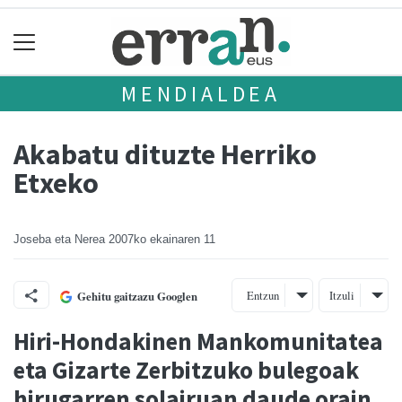
MENDIALDEA
Akabatu dituzte Herriko
Etxeko
Joseba eta Nerea
2007ko ekainaren 11
Entzun
Itzuli
Gehitu gaitzazu Googlen
Hiri-Hondakinen Mankomunitatea
eta Gizarte Zerbitzuko bulegoak
hirugarren solairuan daude orain