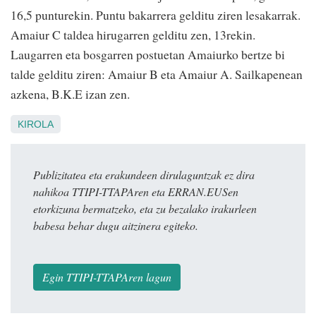
16,5 punturekin. Puntu bakarrera gelditu ziren lesakarrak.
Amaiur C taldea hirugarren gelditu zen, 13rekin.
Laugarren eta bosgarren postuetan Amaiurko bertze bi
talde gelditu ziren: Amaiur B eta Amaiur A. Sailkapenean
azkena, B.K.E izan zen.
KIROLA
Publizitatea eta erakundeen dirulaguntzak ez dira
nahikoa TTIPI-TTAPAren eta ERRAN.EUSen
etorkizuna bermatzeko, eta zu bezalako irakurleen
babesa behar dugu aitzinera egiteko.
Egin TTIPI-TTAPAren lagun