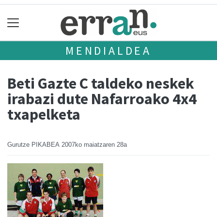
MENDIALDEA
Beti Gazte C taldeko neskek
irabazi dute Nafarroako 4x4
txapelketa
Gurutze PIKABEA
2007ko maiatzaren 28a