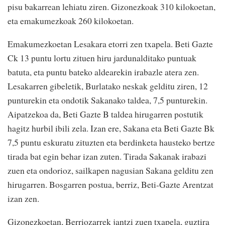
pisu bakarrean lehiatu ziren. Gizonezkoak 310 kilokoetan,
eta emakumezkoak 260 kilokoetan.
Emakumezkoetan Lesakara etorri zen txapela. Beti Gazte
Ck 13 puntu lortu zituen hiru jardunalditako puntuak
batuta, eta puntu bateko aldearekin irabazle atera zen.
Lesakarren gibeletik, Burlatako neskak gelditu ziren, 12
punturekin eta ondotik Sakanako taldea, 7,5 punturekin.
Aipatzekoa da, Beti Gazte B taldea hirugarren postutik
hagitz hurbil ibili zela. Izan ere, Sakana eta Beti Gazte Bk
7,5 puntu eskuratu zituzten eta berdinketa hausteko bertze
tirada bat egin behar izan zuten. Tirada Sakanak irabazi
zuen eta ondorioz, sailkapen nagusian Sakana gelditu zen
hirugarren. Bosgarren postua, berriz, Beti-Gazte Arentzat
izan zen.
Gizonezkoetan, Berriozarrek jantzi zuen txapela, guztira