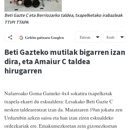
Beti Gazte C eta Berriozarko taldea, txapelketako irabazleak
TTIPI TTAPA
Entzun
Itzuli
Gehitu gaitzazu Googlen
Beti Gazteko mutilak bigarren izan
dira, eta Amaiur C taldea
hirugarren
Nafarroako Goma Gaineko 4x4 sokatira txapelketak
txapela ekarri du eskualdera: Lesakako Beti Gazte C
nesken taldearentzat izan da. Maiatzaren 19an jokatu zen
Urdazubin azken saioa eta han izan ziren eskualdeko
ordezkariak ere. Emakumezkoetan zein gizonezkoetan