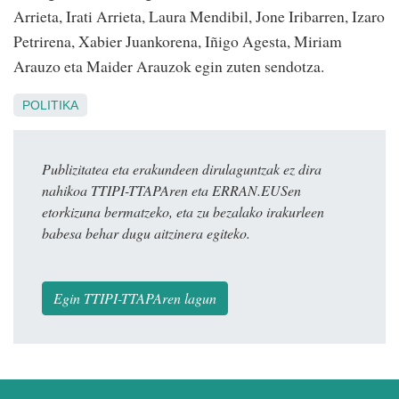
Arrieta, Irati Arrieta, Laura Mendibil, Jone Iribarren, Izaro
Petrirena, Xabier Juankorena, Iñigo Agesta, Miriam
Arauzo eta Maider Arauzok egin zuten sendotza.
POLITIKA
Publizitatea eta erakundeen dirulaguntzak ez dira
nahikoa TTIPI-TTAPAren eta ERRAN.EUSen
etorkizuna bermatzeko, eta zu bezalako irakurleen
babesa behar dugu aitzinera egiteko.
Egin TTIPI-TTAPAren lagun