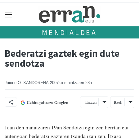
MENDIALDEA
Bederatzi gaztek egin dute
sendotza
Jaione OTXANDORENA
2007ko maiatzaren 28a
Entzun
Itzuli
Gehitu gaitzazu Googlen
Joan den maiatzaren 19an Sendotza egin zen herrian eta
autengoan bederatzi gazteren txanda izan zen. Itxaso