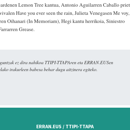
Gardenen Lemon Tree kantua, Antonio Aguilarren Caballo prie
ivalen Have you ever seen the rain, Julieta Venegasen Me voy,
ren Oihanari (In Memoriam), Hegi kantu herrikoia, Siniestro
Farrarren Grease.
ulaguntzak ez dira nahikoa TTIPI-TTAPAren eta ERRAN.EUSen
alako irakurleen babesa behar dugu aitzinera egiteko.
ERRAN.EUS / TTIPI-TTAPA