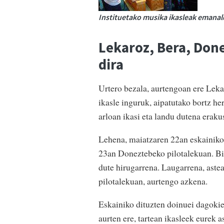
Instituetako musika ikasleak emanaldia
Lekaroz, Bera, Done
dira
Urtero bezala, aurtengoan ere Leka
ikasle inguruk, aipatutako bortz he
arloan ikasi eta landu dutena erak
Lehena, maiatzaren 22an eskainiko 
23an Doneztebeko pilotalekuan. Bi
dute hirugarrena. Laugarrena, aste
pilotalekuan, aurtengo azkena.
Eskainiko dituzten doinuei dagokie
aurten ere, tartean ikasleek eurek