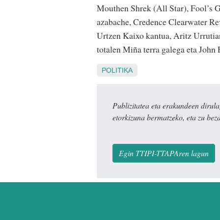
Mouthen Shrek (All Star), Fool’s 
azabache, Credence Clearwater Rev
Urtzen Kaixo kantua, Aritz Urrutia
totalen Miña terra galega eta John 
POLITIKA
Publizitatea eta erakundeen dir
etorkizuna bermatzeko, eta zu bez
Egin TTIPI-TTAPAren lagun