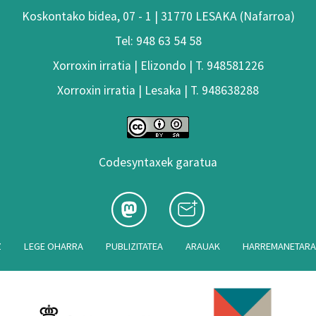
Koskontako bidea, 07 - 1 | 31770 LESAKA (Nafarroa)
Tel: 948 63 54 58
Xorroxin irratia | Elizondo | T. 948581226
Xorroxin irratia | Lesaka | T. 948638288
Codesyntaxek garatua
Z
LEGE OHARRA
PUBLIZITATEA
ARAUAK
HARREMANETAR