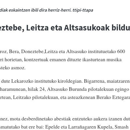
k eskaintzen ibili dira herriz-herri. ttipi-ttapa
ztebe, Leitza eta Altsasukoak bild
roz, Bera, Doneztebe,Leitza eta Altsasuko institutuetako 600
rri horietan, kontzertuak emanen dituzte ikasturtean musika
usteko asmoz.
dute Lekarozko institutuko kiroldegian. Bigarrena, maiatzaren
haramunean, hilak 24, Altsasuko Burunda pilotalekuan egingo
artean, Leitzako pilotalekuan, eta asteazkenean Berako Eztegar
nez, mota desberdinetako abestiak entzuteko aukera izanen du
 asmatutako bat ere bai: Epelde eta Larrañagaren Kupela, Smash