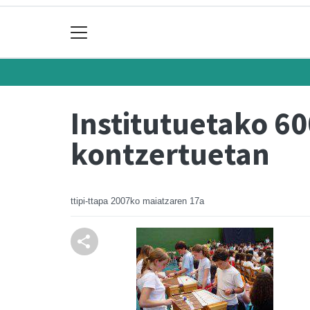
Institutuetako 60
kontzertuetan
ttipi-ttapa
2007ko maiatzaren 17a