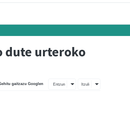
o dute urteroko
Gehitu gaitzazu Googlen
Entzun
Itzuli