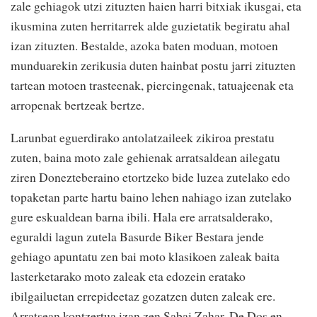
zale gehiagok utzi zituzten haien harri bitxiak ikusgai, eta
ikusmina zuten herritarrek alde guzietatik begiratu ahal
izan zituzten. Bestalde, azoka baten moduan, motoen
munduarekin zerikusia duten hainbat postu jarri zituzten
tartean motoen trasteenak, piercingenak, tatuajeenak eta
arropenak bertzeak bertze.
Larunbat eguerdirako antolatzaileek zikiroa prestatu
zuten, baina moto zale gehienak arratsaldean ailegatu
ziren Donezteberaino etortzeko bide luzea zutelako edo
topaketan parte hartu baino lehen nahiago izan zutelako
gure eskualdean barna ibili. Hala ere arratsalderako,
eguraldi lagun zutela Basurde Biker Bestara jende
gehiago apuntatu zen bai moto klasikoen zaleak baita
lasterketarako moto zaleak eta edozein eratako
ibilgailuetan errepideetaz gozatzen duten zaleak ere.
Arratsean kontzertua izan zen Sabai Zahar, De Dos en