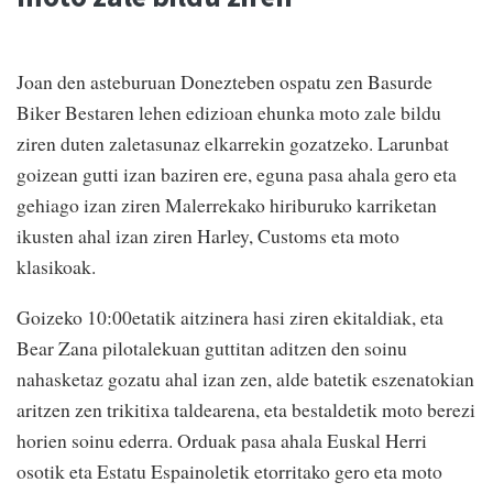
Joan den asteburuan Donezteben ospatu zen Basurde
Biker Bestaren lehen edizioan ehunka moto zale bildu
ziren duten zaletasunaz elkarrekin gozatzeko. Larunbat
goizean gutti izan baziren ere, eguna pasa ahala gero eta
gehiago izan ziren Malerrekako hiriburuko karriketan
ikusten ahal izan ziren Harley, Customs eta moto
klasikoak.
Goizeko 10:00etatik aitzinera hasi ziren ekitaldiak, eta
Bear Zana pilotalekuan guttitan aditzen den soinu
nahasketaz gozatu ahal izan zen, alde batetik eszenatokian
aritzen zen trikitixa taldearena, eta bestaldetik moto berezi
horien soinu ederra. Orduak pasa ahala Euskal Herri
osotik eta Estatu Espainoletik etorritako gero eta moto