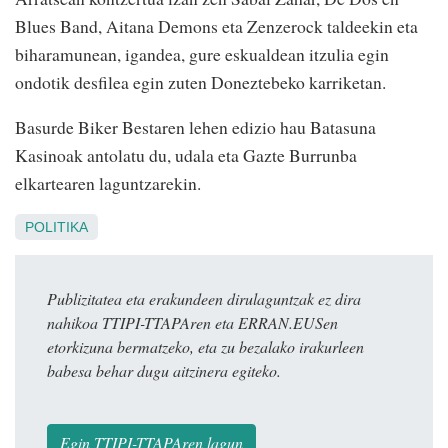
Blues Band, Aitana Demons eta Zenzerock taldeekin eta
biharamunean, igandea, gure eskualdean itzulia egin
ondotik desfilea egin zuten Doneztebeko karriketan.
Basurde Biker Bestaren lehen edizio hau Batasuna
Kasinoak antolatu du, udala eta Gazte Burrunba
elkartearen laguntzarekin.
POLITIKA
Publizitatea eta erakundeen dirulaguntzak ez dira
nahikoa TTIPI-TTAPAren eta ERRAN.EUSen
etorkizuna bermatzeko, eta zu bezalako irakurleen
babesa behar dugu aitzinera egiteko.
Egin TTIPI-TTAPAren lagun