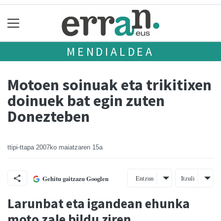
MENDIALDEA
Motoen soinuak eta trikitixen
doinuek bat egin zuten
Donezteben
ttipi-ttapa
2007ko maiatzaren 15a
Entzun
Itzuli
Gehitu gaitzazu Googlen
Larunbat eta igandean ehunka
moto zale bildu ziren