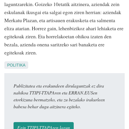
laguntzarekin. Goizeko 10etatik aitzinera, aziendak zein
eskulanak ikusgai eta salgai egon ziren herrian: aziendak
Merkatu Plazan, eta artisauen erakusketa eta salmenta
eliza atarian. Horrez gain, lehenbizikoz ahari lehiaketa ere
egitekoak ziren. Eta horrelakoetan ohikoa izaten den
bezala, azienda onena saritzeko sari banaketa ere
egitekoak ziren.
POLITIKA
Publizitatea eta erakundeen dirulaguntzak ez dira
nahikoa TTIPI-TTAPAren eta ERRAN.EUSen
etorkizuna bermatzeko, eta zu bezalako irakurleen
babesa behar dugu aitzinera egiteko.
Egin TTIPI-TTAPAren lagun