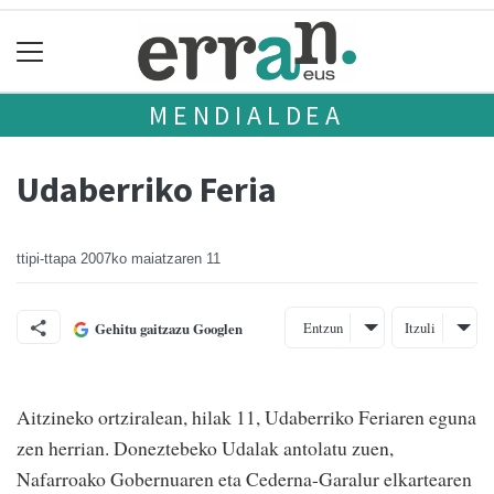
MENDIALDEA
Udaberriko Feria
ttipi-ttapa
2007ko maiatzaren 11
Entzun
Itzuli
Gehitu gaitzazu Googlen
Aitzineko ortziralean, hilak 11, Udaberriko Feriaren eguna
zen herrian. Doneztebeko Udalak antolatu zuen,
Nafarroako Gobernuaren eta Cederna-Garalur elkartearen