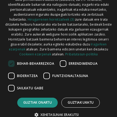
Xorroxin irratia | Lesaka | T. 948638288
identifikatzaile bakarrak eta nabigazio-datuak), iragarki eta eduki
pertsonalizatuak eskaintzeko, iragarkiak eta edukia neurtzeko,
audientziaren inguruko ikuspegiak lortzeko eta zerbitzuak
hobetzeko.
Hirugarrenen hornitzaileek (3)
zure datuak ere trata
ditzakete helburu hauetarako eta beste batzuetarako, besteak beste
Codesyntaxek garatua
kokapen geografiko zehatzeko datuak eta gailuaren ezaugarriak
erabiliz. Zure aukerak webgune honi soilik aplikatzen zaizkio.
Hornitzaile batzuek baimena beharrean interes legitimoa oinarri
gisa erabil dezakete; aurka egiteko eskubidea duzu
Iragarkien
ezarpenak
atalean. Zure baimena edozein unetan ken dezakezu
Cookieen ezarpenak
atalean.
Pribatutasun-politika
HONI BURUZ
LEGE OHARRA
PUBLIZITATEA
BEHAR-BEHARREZKOA
ERRENDIMENDUA
ARAUAK
HARREMANETARAKO
RSS
BIDERATZEA
FUNTZIONALTASUNA
SAILKATU GABE
GUZTIAK ONARTU
GUZTIAK UKATU
XEHETASUNAK ERAKUTSI