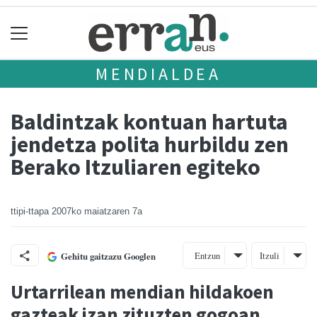
MENDIALDEA
Baldintzak kontuan hartuta
jendetza polita hurbildu zen
Berako Itzuliaren egiteko
ttipi-ttapa
2007ko maiatzaren 7a
Entzun
Itzuli
Gehitu gaitzazu Googlen
Urtarrilean mendian hildakoen
gazteak izan zituzten gogoan