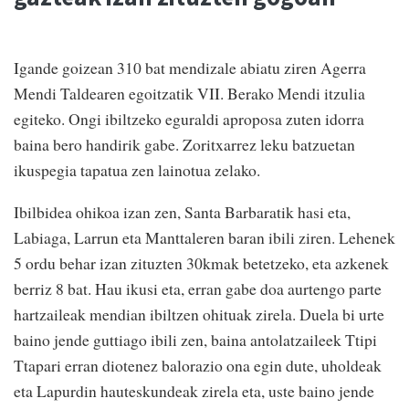
Igande goizean 310 bat mendizale abiatu ziren Agerra
Mendi Taldearen egoitzatik VII. Berako Mendi itzulia
egiteko. Ongi ibiltzeko eguraldi aproposa zuten idorra
baina bero handirik gabe. Zoritxarrez leku batzuetan
ikuspegia tapatua zen lainotua zelako.
Ibilbidea ohikoa izan zen, Santa Barbaratik hasi eta,
Labiaga, Larrun eta Manttaleren baran ibili ziren. Lehenek
5 ordu behar izan zituzten 30kmak betetzeko, eta azkenek
berriz 8 bat. Hau ikusi eta, erran gabe doa aurtengo parte
hartzaileak mendian ibiltzen ohituak zirela. Duela bi urte
baino jende guttiago ibili zen, baina antolatzaileek Ttipi
Ttapari erran diotenez balorazio ona egin dute, uholdeak
eta Lapurdin hauteskundeak zirela eta, uste baino jende