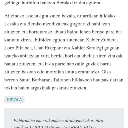
gehiago hurbildu baitzen Berako Itzulia egitera.
Aitzineko astean egin zuten bezala, urtarrilean hildako
Lesaka eta Berako mendizaleak gogoarazi nahi izan
zituzten eta horretarako abiatu baino lehen bertso pare bat
kantatu ziren. Ibilbidea egiten zutenean Xabier Zubieta,
Loro Pikabea, Unai Etxepare eta Xabier Saralegi gogoan
izateko abiatzean xuri, berde, hori eta ubelak ziren zintzak
banatu zituzten, eta ia-ia parte hartzaile guziek hartu
zituzten besoan edo motxilan lotuta eramateko. Gisa
berean Santa Barbaran, Tailonen hildakoen hautsak datzan
tokian haien argazkiak pasaratu zituzten.
KIROLA
Publizitatea eta erakundeen dirulaguntzak ez dira
nahikoa TTIPI-TTAPAren eta ERRAN.EUSen