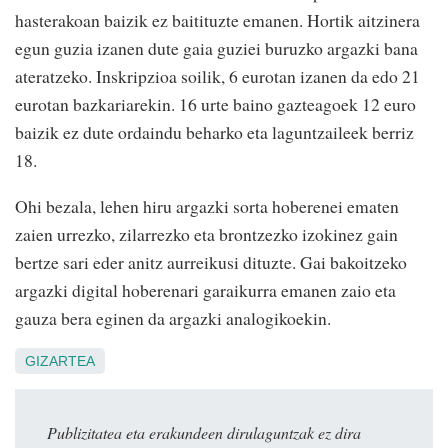
hasterakoan baizik ez baitituzte emanen. Hortik aitzinera
egun guzia izanen dute gaia guziei buruzko argazki bana
ateratzeko. Inskripzioa soilik, 6 eurotan izanen da edo 21
eurotan bazkariarekin. 16 urte baino gazteagoek 12 euro
baizik ez dute ordaindu beharko eta laguntzaileek berriz
18.
Ohi bezala, lehen hiru argazki sorta hoberenei ematen
zaien urrezko, zilarrezko eta brontzezko izokinez gain
bertze sari eder anitz aurreikusi dituzte. Gai bakoitzeko
argazki digital hoberenari garaikurra emanen zaio eta
gauza bera eginen da argazki analogikoekin.
GIZARTEA
Publizitatea eta erakundeen dirulaguntzak ez dira