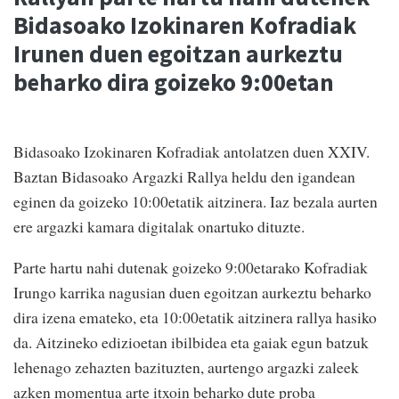
Bidasoako Izokinaren Kofradiak
Irunen duen egoitzan aurkeztu
beharko dira goizeko 9:00etan
Bidasoako Izokinaren Kofradiak antolatzen duen XXIV.
Baztan Bidasoako Argazki Rallya heldu den igandean
eginen da goizeko 10:00etatik aitzinera. Iaz bezala aurten
ere argazki kamara digitalak onartuko dituzte.
Parte hartu nahi dutenak goizeko 9:00etarako Kofradiak
Irungo karrika nagusian duen egoitzan aurkeztu beharko
dira izena emateko, eta 10:00etatik aitzinera rallya hasiko
da. Aitzineko edizioetan ibilbidea eta gaiak egun batzuk
lehenago zehazten bazituzten, aurtengo argazki zaleek
azken momentua arte itxoin beharko dute proba