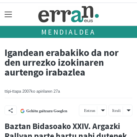
MENDIALDEA
Igandean erabakiko da nor
den urrezko izokinaren
aurtengo irabazlea
ttipi-ttapa
2007ko apirilaren 27a
Entzun
Itzuli
Gehitu gaitzazu Googlen
Baztan Bidasoako XXIV. Argazki
Rallyan parte hartu nahi dutenek