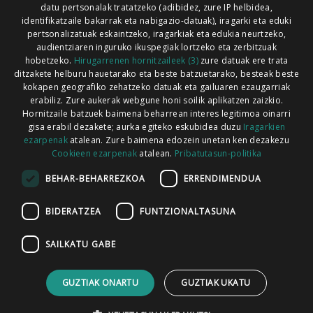
Xorroxin irratia | Lesaka | T. 948638288
datu pertsonalak tratatzeko (adibidez, zure IP helbidea,
identifikatzaile bakarrak eta nabigazio-datuak), iragarki eta eduki
pertsonalizatuak eskaintzeko, iragarkiak eta edukia neurtzeko,
audientziaren inguruko ikuspegiak lortzeko eta zerbitzuak
hobetzeko.
Hirugarrenen hornitzaileek (3)
zure datuak ere trata
ditzakete helburu hauetarako eta beste batzuetarako, besteak beste
Codesyntaxek garatua
kokapen geografiko zehatzeko datuak eta gailuaren ezaugarriak
erabiliz. Zure aukerak webgune honi soilik aplikatzen zaizkio.
Hornitzaile batzuek baimena beharrean interes legitimoa oinarri
gisa erabil dezakete; aurka egiteko eskubidea duzu
Iragarkien
ezarpenak
atalean. Zure baimena edozein unetan ken dezakezu
Cookieen ezarpenak
atalean.
Pribatutasun-politika
HONI BURUZ
LEGE OHARRA
PUBLIZITATEA
BEHAR-BEHARREZKOA
ERRENDIMENDUA
ARAUAK
HARREMANETARAKO
RSS
BIDERATZEA
FUNTZIONALTASUNA
SAILKATU GABE
GUZTIAK ONARTU
GUZTIAK UKATU