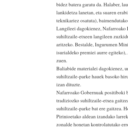
bidez batera garatu da. Halaber, la
lankidetza lanetan, eta suaren erab
teknikariez osatuta), baimendutako 
Langileei dagokienez, Nafarroako 
suhiltzaile-etxeen langileen zuzkid
aritzeko. Bestalde, Ingurumen Mini
isurialdeko premiei aurre egiteko), 
zuen.
Baliabide materialei dagokienez, ur
suhiltzaile-parke hauek basoko hiru
izan dituzte.
Nafarroako Gobernuak positiboki b
tradiziozko suhiltzaile-etxea gaitz
suhiltzaile-parke bat ere gaitzea. Ho
Pirinioetako aldean izandako larre
zonalde honetan kontrolatutako erre