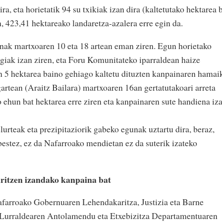
ra, eta horietatik 94 su txikiak izan dira (kaltetutako hektarea 
, 423,41 hektareako landaretza-azalera erre egin da.
ak martxoaren 10 eta 18 artean eman ziren. Egun horietako
egiak izan ziren, eta Foru Komunitateko iparraldean haize
n 5 hektarea baino gehiago kaltetu dituzten kanpainaren hamai
artean (Araitz Bailara) martxoaren 16an gertatutakoari arreta
ko ehun bat hektarea erre ziren eta kanpainaren sute handiena iz
urteak eta prezipitaziorik gabeko egunak uztartu dira, beraz,
bestez, ez da Nafarroako mendietan ez da suterik izateko
ritzen izandako kanpaina bat
farroako Gobernuaren Lehendakaritza, Justizia eta Barne
Lurraldearen Antolamendu eta Etxebizitza Departamentuaren