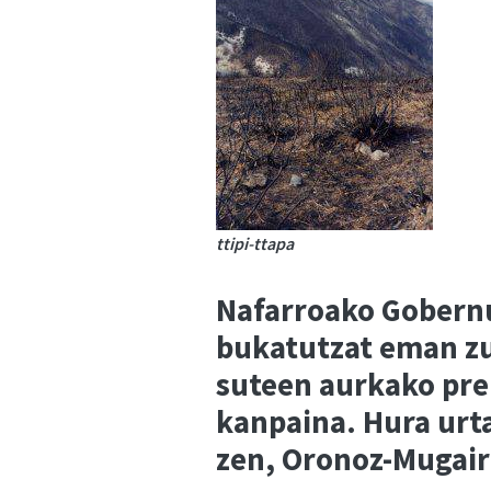
ttipi-ttapa
Nafarroako Gobernu
bukatutzat eman zu
suteen aurkako pre
kanpaina. Hura urta
zen, Oronoz-Mugairi