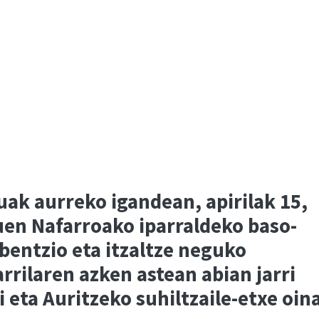
ak aurreko igandean, apirilak 15,
en Nafarroako iparraldeko baso-
bentzio eta itzaltze neguko
rrilaren azken astean abian jarri
 eta Auritzeko suhiltzaile-etxe oin