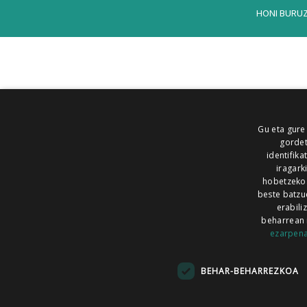
HONI BURU
Gu eta gure
gordet
identifika
iragark
hobetzeko
beste batzu
erabili
beharrean 
ezarpen
AIARALDEA
AIKOR
AIURRI
ALEA
BEGITU
ERRAN
EUSKALERRIA IRRA
BEHAR-BEHARREZKOA
KRONIKA
MAILOPE
NOAUA
O