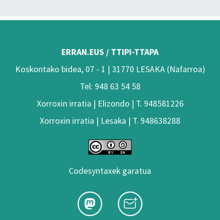
ERRAN.EUS / TTIPI-TTAPA
Koskontako bidea, 07 - 1 | 31770 LESAKA (Nafarroa)
Tel: 948 63 54 58
Xorroxin irratia | Elizondo | T. 948581226
Xorroxin irratia | Lesaka | T. 948638288
Codesyntaxek garatua