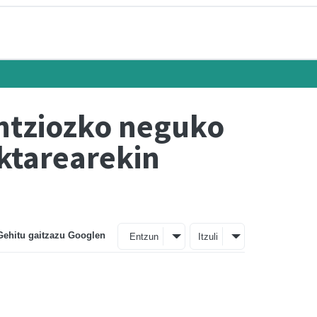
ntziozko neguko
ktarearekin
Gehitu gaitzazu Googlen
Entzun
Itzuli