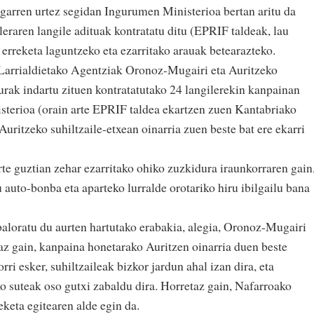
ugarren urtez segidan Ingurumen Ministerioa bertan aritu da
ileraren langile adituak kontratatu ditu (EPRIF taldeak, lau
erreketa laguntzeko eta ezarritako arauak betearazteko.
Larrialdietako Agentziak Oronoz-Mugairi eta Auritzeko
urak indartu zituen kontratatutako 24 langilerekin kanpainan
sterioa (orain arte EPRIF taldea ekartzen zuen Kantabriako
Auritzeko suhiltzaile-etxean oinarria zuen beste bat ere ekarri
te guztian zehar ezarritako ohiko zuzkidura iraunkorraren gain
 auto-bonba eta aparteko lurralde orotariko hiru ibilgailu bana
aloratu du aurten hartutako erabakia, alegia, Oronoz-Mugairi
eaz gain, kanpaina honetarako Auritzen oinarria duen beste
rri esker, suhiltzaileak bizkor jardun ahal izan dira, eta
ko suteak oso gutxi zabaldu dira. Horretaz gain, Nafarroako
keta egitearen alde egin da.