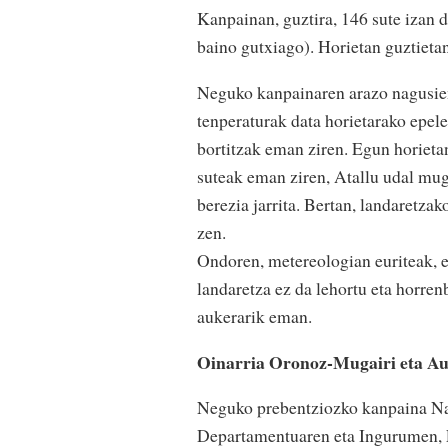
Kanpainan, guztira, 146 sute izan di
baino gutxiago). Horietan guztietan
Neguko kanpainaren arazo nagusien
tenperaturak data horietarako epel
bortitzak eman ziren. Egun horieta
suteak eman ziren, Atallu udal mug
berezia jarrita. Bertan, landaretza
zen.
Ondoren, metereologian euriteak, el
landaretza ez da lehortu eta horren
aukerarik eman.
Oinarria Oronoz-Mugairi eta Au
Neguko prebentziozko kanpaina Na
Departamentuaren eta Ingurumen, 