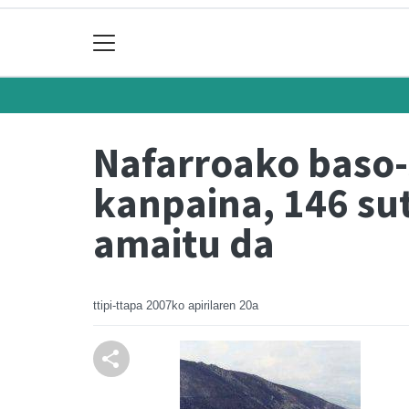
Nafarroako baso
kanpaina, 146 su
amaitu da
ttipi-ttapa
2007ko apirilaren 20a