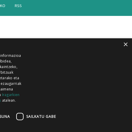
AKO
RSS
×
 informazioa
lbidea,
skaintzeko,
rbitzuak
etarako eta
 ezaugarriak
 baimena
zu
Iragarkien
k
atalean.
EITIA GUKA
AZKOITIA GUKA
BARRENA
GUKA
GUKA TELEBISTA
HIRUKA
SUNA
SAILKATU GABE
Z GUKA
ZUMAIA GUKA
28 KANALA