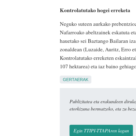
Kontrolatutako hogei erreketa
Neguko suteen aurkako prebentziozk
Nafarroako abeltzainek eskatuta 
hauetako sei Baztango Bailaran izan
zonaldean (Luzaide, Auritz, Erro e
Kontrolatutako erreketen eskaintzak
107 hektarea) eta iaz baino gehiago
GERTAERAK
Publizitatea eta erakundeen dir
etorkizuna bermatzeko, eta zu bez
Egin TTIPI-TTAPAren lagun