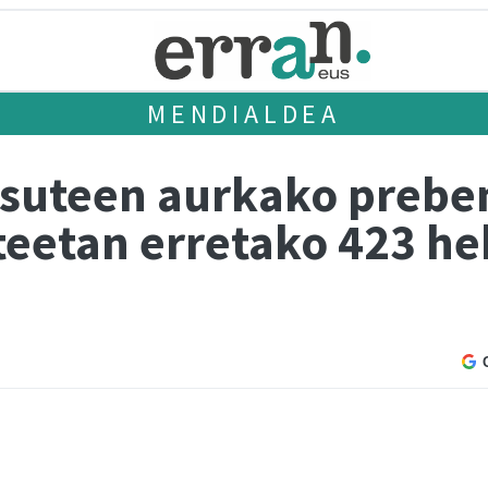
MENDIALDEA
-suteen aurkako prebe
teetan erretako 423 he