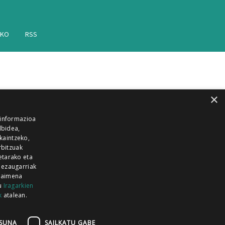
AKO
RSS
×
 informazioa
lbidea,
skaintzeko,
rbitzuak
etarako eta
 ezaugarriak
 baimena
zu
Iragarkien
k
atalean.
EITIA GUKA
AZKOITIA GUKA
BARRENA
GUKA
GUKA TELEBISTA
HIRUKA
SUNA
SAILKATU GABE