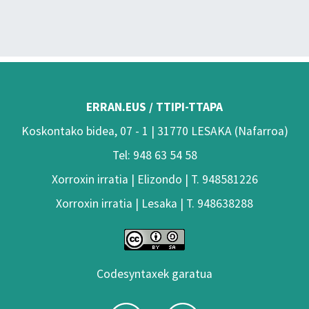
ERRAN.EUS / TTIPI-TTAPA
Koskontako bidea, 07 - 1 | 31770 LESAKA (Nafarroa)
Tel: 948 63 54 58
Xorroxin irratia | Elizondo | T. 948581226
Xorroxin irratia | Lesaka | T. 948638288
Codesyntaxek garatua