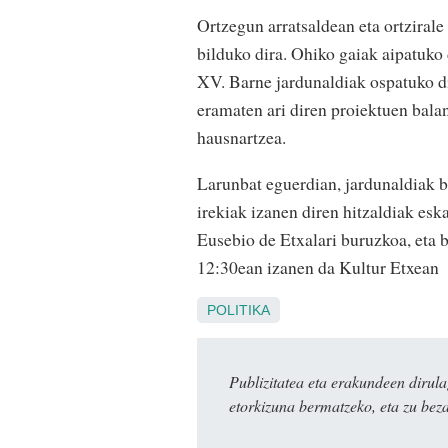
Ortzegun arratsaldean eta ortzirale
bilduko dira. Ohiko gaiak aipatuko d
XV. Barne jardunaldiak ospatuko di
eramaten ari diren proiektuen bal
hausnartzea.
Larunbat eguerdian, jardunaldiak b
irekiak izanen diren hitzaldiak esk
Eusebio de Etxalari buruzkoa, eta b
12:30ean izanen da Kultur Etxean
POLITIKA
Publizitatea eta erakundeen dir
etorkizuna bermatzeko, eta zu bez