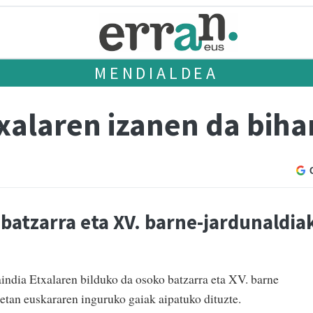
MENDIALDEA
xalaren izanen da bihar
batzarra eta XV. barne-jardunaldia
india Etxalaren bilduko da osoko batzarra eta XV. barne
etan euskararen inguruko gaiak aipatuko dituzte.