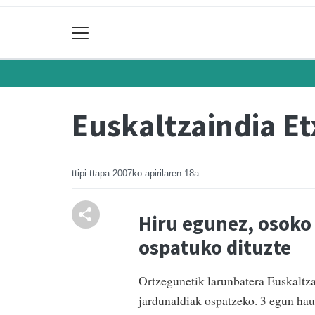
Euskaltzaindia Et
ttipi-ttapa
2007ko apirilaren 18a
Hiru egunez, osoko 
ospatuko dituzte
Ortzegunetik larunbatera Euskaltza
jardunaldiak ospatzeko. 3 egun hau