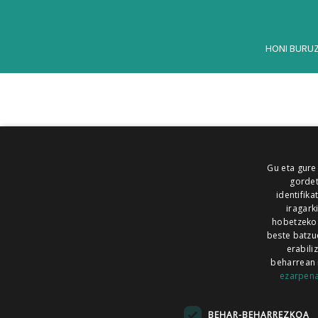
HONI BURU
Gu eta gure
gordet
identifika
iragark
hobetzeko
beste batzu
erabili
beharrean 
ezarpen
AIARALDEA
AIKOR
AIURRI
ALEA
BEGITU
ERRAN
EUSKALERRIA IRRA
BEHAR-BEHARREZKOA