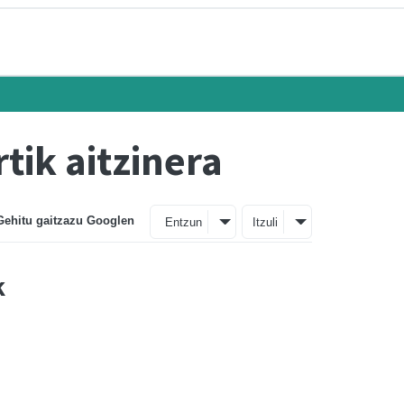
tik aitzinera
Gehitu gaitzazu Googlen
Entzun
Itzuli
k