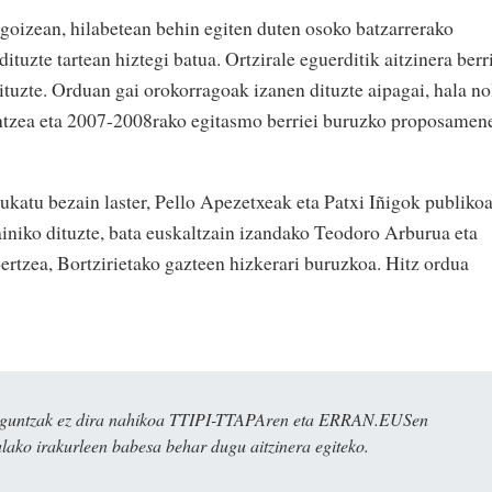
 goizean, hilabetean behin egiten duten osoko batzarrerako
ituzte tartean hiztegi batua. Ortzirale eguerditik aitzinera berr
tuzte. Orduan gai orokorragoak izanen dituzte aipagai, hala no
antzea eta 2007-2008rako egitasmo berriei buruzko proposamen
ukatu bezain laster, Pello Apezetxeak eta Patxi Iñigok publikoa
ainiko dituzte, bata euskaltzain izandako Teodoro Arburua eta
ertzea, Bortzirietako gazteen hizkerari buruzkoa. Hitz ordua
ulaguntzak ez dira nahikoa TTIPI-TTAPAren eta ERRAN.EUSen
alako irakurleen babesa behar dugu aitzinera egiteko.