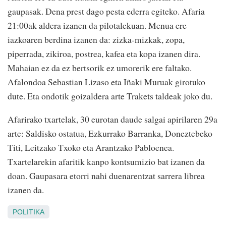
gaupasak. Dena prest dago pesta ederra egiteko. Afaria
21:00ak aldera izanen da pilotalekuan. Menua ere
iazkoaren berdina izanen da: zizka-mizkak, zopa,
piperrada, zikiroa, postrea, kafea eta kopa izanen dira.
Mahaian ez da ez bertsorik ez umorerik ere faltako.
Afalondoa Sebastian Lizaso eta Iñaki Muruak girotuko
dute. Eta ondotik goizaldera arte Trakets taldeak joko du.
Afarirako txartelak, 30 eurotan daude salgai apirilaren 29a
arte: Saldisko ostatua, Ezkurrako Barranka, Doneztebeko
Titi, Leitzako Txoko eta Arantzako Pabloenea.
Txartelarekin afaritik kanpo kontsumizio bat izanen da
doan. Gaupasara etorri nahi duenarentzat sarrera librea
izanen da.
POLITIKA