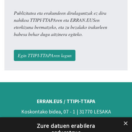
Publizitatea eta erakundeen dirulaguntzak ez dira
nahikoa TTIPI-TTAPAren eta ERRAN.EUSen
etorkizuna bermatzeko, eta zu bezalako irakurleen
babesa behar dugu aitzinera egiteko.
Egin TTIPI-TTAPAren lagun
ERRAN.EUS / TTIPI-TTAPA
Koskontako bidea, 07 - 1 | 31770 LESAKA
×
(Nafarroa)
Zure datuen erabilera