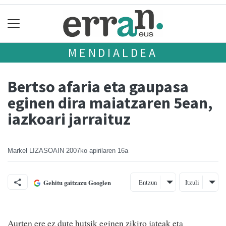
MENDIALDEA
Bertso afaria eta gaupasa
eginen dira maiatzaren 5ean,
iazkoari jarraituz
Markel LIZASOAIN
2007ko apirilaren 16a
Entzun
Itzuli
Gehitu gaitzazu Googlen
Aurten ere ez dute hutsik eginen zikiro jateak eta