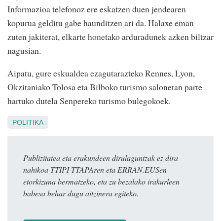
Informazioa telefonoz ere eskatzen duen jendearen
kopurua gelditu gabe haunditzen ari da. Halaxe eman
zuten jakiterat, elkarte honetako arduradunek azken biltzar
nagusian.
Aipatu, gure eskualdea ezagutarazteko Rennes, Lyon,
Okzitaniako Tolosa eta Bilboko turismo salonetan parte
hartuko dutela Senpereko turismo bulegokoek.
POLITIKA
Publizitatea eta erakundeen dirulaguntzak ez dira
nahikoa TTIPI-TTAPAren eta ERRAN.EUSen
etorkizuna bermatzeko, eta zu bezalako irakurleen
babesa behar dugu aitzinera egiteko.