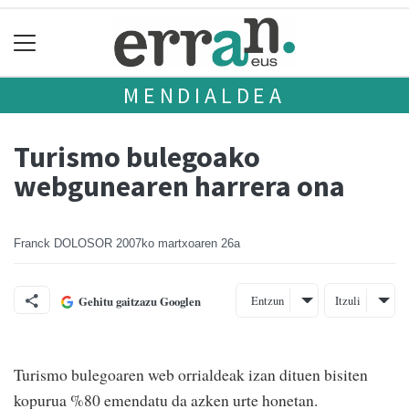
MENDIALDEA
Turismo bulegoako
webgunearen harrera ona
Franck DOLOSOR
2007ko martxoaren 26a
Entzun
Itzuli
Gehitu gaitzazu Googlen
Turismo bulegoaren web orrialdeak izan dituen bisiten
kopurua %80 emendatu da azken urte honetan.