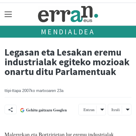
MENDIALDEA
Legasan eta Lesakan eremu
industrialak egiteko mozioak
onartu ditu Parlamentuak
ttipi-ttapa
2007ko martxoaren 23a
Entzun
Itzuli
Gehitu gaitzazu Googlen
Malerrekan eta Bortzirietan lur eremu industrialak