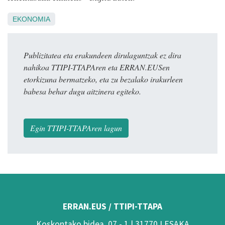
EKONOMIA
Publizitatea eta erakundeen dirulaguntzak ez dira
nahikoa TTIPI-TTAPAren eta ERRAN.EUSen
etorkizuna bermatzeko, eta zu bezalako irakurleen
babesa behar dugu aitzinera egiteko.
Egin TTIPI-TTAPAren lagun
ERRAN.EUS / TTIPI-TTAPA
Koskontako bidea, 07 - 1 | 31770 LESAKA