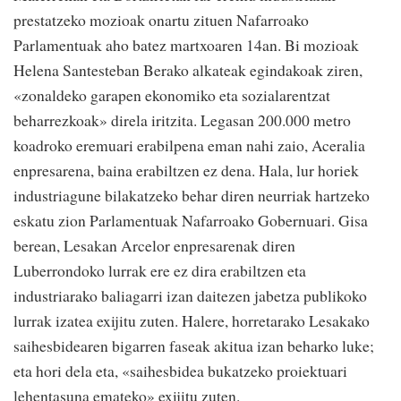
prestatzeko mozioak onartu zituen Nafarroako
Parlamentuak aho batez martxoaren 14an. Bi mozioak
Helena Santesteban Berako alkateak egindakoak ziren,
«zonaldeko garapen ekonomiko eta sozialarentzat
beharrezkoak» direla iritzita. Legasan 200.000 metro
koadroko eremuari erabilpena eman nahi zaio, Aceralia
enpresarena, baina erabiltzen ez dena. Hala, lur horiek
industriagune bilakatzeko behar diren neurriak hartzeko
eskatu zion Parlamentuak Nafarroako Gobernuari. Gisa
berean, Lesakan Arcelor enpresarenak diren
Luberrondoko lurrak ere ez dira erabiltzen eta
industriarako baliagarri izan daitezen jabetza publikoko
lurrak izatea exijitu zuten. Halere, horretarako Lesakako
saihesbidearen bigarren faseak akitua izan beharko luke;
eta hori dela eta, «saihesbidea bukatzeko proiektuari
lehentasuna emateko» exijitu zuten.