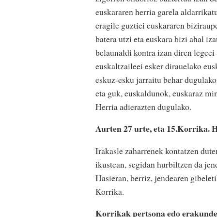
euskararen herria garela aldarrikat
eragile guztiei euskararen bizirau
batera utzi eta euskara bizi ahal iz
belaunaldi kontra izan diren legee
euskaltzaileei esker dirauelako eu
eskuz-esku jarraitu behar dugulako.
eta guk, euskaldunok, euskaraz min
Herria adierazten dugulako.
Aurten 27 urte, eta 15.Korrika. H
Irakasle zaharrenek kontatzen dute
ikustean, segidan hurbiltzen da jen
Hasieran, berriz, jendearen gibelet
Korrika.
Korrikak pertsona edo erakunde