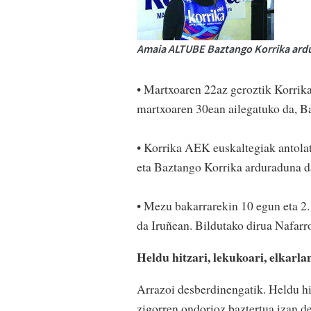
Amaia ALTUBE Baztango Korrika ar
• Martxoaren 22az geroztik Korrika
martxoaren 30ean ailegatuko da, B
• Korrika AEK euskaltegiak antol
eta Baztango Korrika arduraduna d
• Mezu bakarrarekin 10 egun eta 2.
da Iruñean. Bildutako dirua Nafarr
Heldu hitzari, lekukoari, elkarlan
Arrazoi desberdinengatik. Heldu hi
zigorren ondorioz baztertua izan d