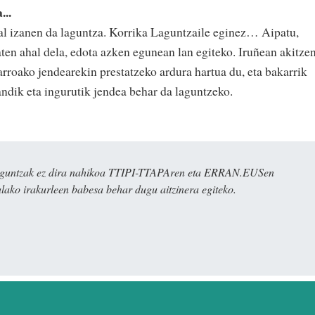
...
hal izanen da laguntza. Korrika Laguntzaile eginez… Aipatu,
ten ahal dela, edota azken egunean lan egiteko. Iruñean akitze
roako jendearekin prestatzeko ardura hartua du, eta bakarrik
andik eta ingurutik jendea behar da laguntzeko.
ulaguntzak ez dira nahikoa TTIPI-TTAPAren eta ERRAN.EUSen
alako irakurleen babesa behar dugu aitzinera egiteko.