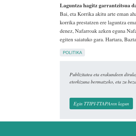
Laguntza hagitz garrantzitsua da
Bai, eta Korrika akitu arte eman a
korrika prestatzen ere laguntza ema
denez, Nafarroak azken eguna Nafar
egiten saiatuko gara. Hartara, Bazt
POLITIKA
Publizitatea eta erakundeen dir
etorkizuna bermatzeko, eta zu bez
Egin TTIPI-TTAPAren lagun