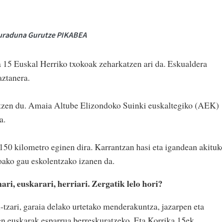
duraduna Gurutze PIKABEA
 15 Euskal Herriko txokoak zeharkatzen ari da. Eskualdera
aztanera.
atzen du. Amaia Altube Elizondoko Suinki euskaltegiko (AEK)
a.
150 kilometro eginen dira. Karrantzan hasi eta igandean akituk
oako gau eskolentzako izanen da.
ari, euskarari, herriari. Zergatik lelo hori?
-tzari, garaia delako urtetako menderakuntza, jazarpen eta
en euskarak esparrua berreskuratzeko. Eta Korrika 15ek