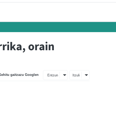
rika, orain
Gehitu gaitzazu Googlen
Entzun
Itzuli