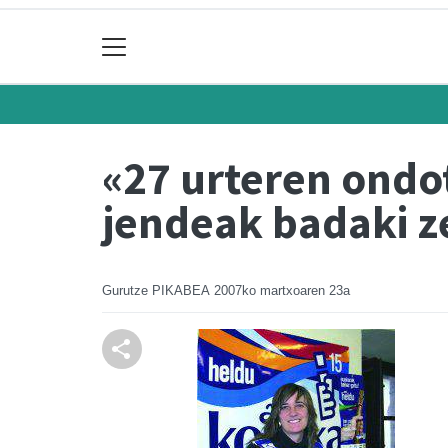
«27 urteren ondot
jendeak badaki z
Gurutze PIKABEA
2007ko martxoaren 23a