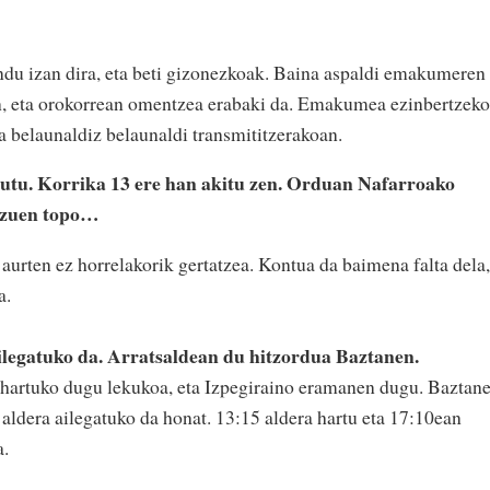
u izan dira, eta beti gizonezkoak. Baina aspaldi emakumeren
n, eta orokorrean omentzea erabaki da. Emakumea ezinbertzek
a belaunaldiz belaunaldi transmititzerakoan.
utu. Korrika 13 ere han akitu zen. Orduan Nafarroako
 zuen topo…
 aurten ez horrelakorik gertatzea. Kontua da baimena falta dela,
a.
legatuko da. Arratsaldean du hitzordua Baztanen.
 hartuko dugu lekukoa, eta Izpegiraino eramanen dugu. Baztan
 aldera ailegatuko da honat. 13:15 aldera hartu eta 17:10ean
a.