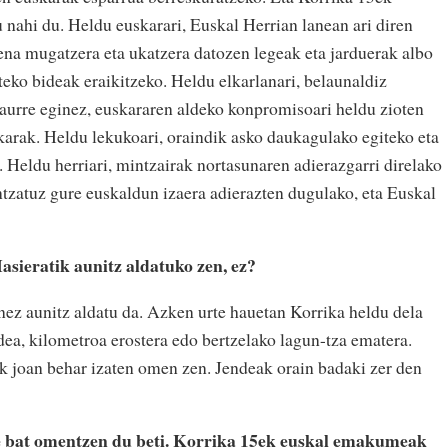
u nahi du. Heldu euskarari, Euskal Herrian lanean ari diren
pena mugatzera eta ukatzera datozen legeak eta jarduerak albo
ateko bideak eraikitzeko. Heldu elkarlanari, belaunaldiz
i aurre eginez, euskararen aldeko konpromisoari heldu zioten
skarak. Heldu lekukoari, oraindik asko daukagulako egiteko eta
 Heldu herriari, mintzairak nortasunaren adierazgarri direlako
tzatuz gure euskaldun izaera adierazten dugulako, eta Euskal
asieratik aunitz aldatuko zen, ez?
nez aunitz aldatu da. Azken urte hauetan Korrika heldu dela
dea, kilometroa erostera edo bertzelako lagun-tza ematera.
ik joan behar izaten omen zen. Jendeak orain badaki zer den
 bat omentzen du beti. Korrika 15ek euskal emakumeak