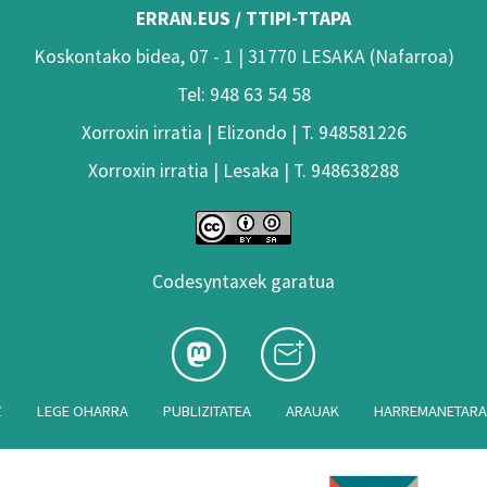
ERRAN.EUS / TTIPI-TTAPA
Koskontako bidea, 07 - 1 | 31770 LESAKA (Nafarroa)
Tel: 948 63 54 58
Xorroxin irratia | Elizondo | T. 948581226
Xorroxin irratia | Lesaka | T. 948638288
Codesyntaxek garatua
Z
LEGE OHARRA
PUBLIZITATEA
ARAUAK
HARREMANETAR