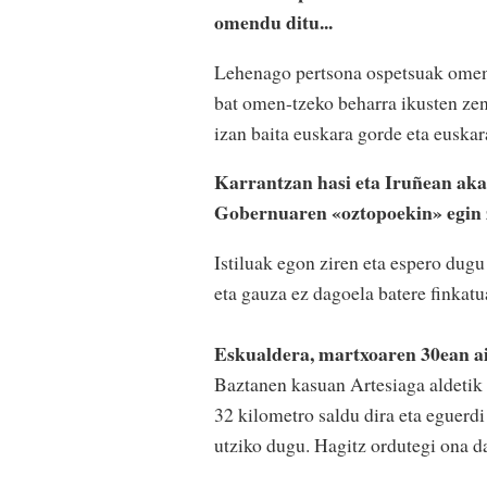
omendu ditu...
Lehenago pertsona ospetsuak omend
bat omen-tzeko beharra ikusten ze
izan baita euskara gorde eta euskar
Karrantzan hasi eta Iruñean aka
Gobernuaren «oztopoekin» egin
Istiluak egon ziren eta espero dugu
eta gauza ez dagoela batere finkatu
Eskualdera, martxoaren 30ean ai
Baztanen kasuan Artesiaga aldetik
32 kilometro saldu dira eta eguerdi
utziko dugu. Hagitz ordutegi ona d