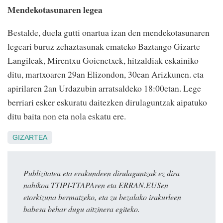
Mendekotasunaren legea
Bestalde, duela gutti onartua izan den mendekotasunaren
legeari buruz zehaztasunak emateko Baztango Gizarte
Langileak, Mirentxu Goienetxek, hitzaldiak eskainiko
ditu, martxoaren 29an Elizondon, 30ean Arizkunen. eta
apirilaren 2an Urdazubin arratsaldeko 18:00etan. Lege
berriari esker eskuratu daitezken dirulaguntzak aipatuko
ditu baita non eta nola eskatu ere.
GIZARTEA
Publizitatea eta erakundeen dirulaguntzak ez dira
nahikoa TTIPI-TTAPAren eta ERRAN.EUSen
etorkizuna bermatzeko, eta zu bezalako irakurleen
babesa behar dugu aitzinera egiteko.