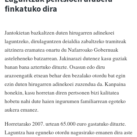
finkatuko dira
Jantokietan bazkaltzen duten hirugarren adinekoei
laguntzeko, dirulaguntzen deialdia zabaltzeko tramiteak
aitzinera eramatea onartu du Nafarroako Gobernuak
asteleheneko batzarrean. Jakinarazi dutenez kasu guziak
banan bana aztertuko dituzte. Osasun edo diru
arazoengatik etxean behar den bezalako otordu bat egin
ezin duten hirugarren adinekoei zuzendua da. Kanpaina
honekin, kasu horretan diren pertsonen bizi kalitatea
hobetu nahi dute haien ingurumen familiarrean egoteko
aukera emanez.
Horretarako 2007. urtean 65.000 euro gastatuko dituzte.
Laguntza hau eguneko otordu nagusirako emanen dira aste