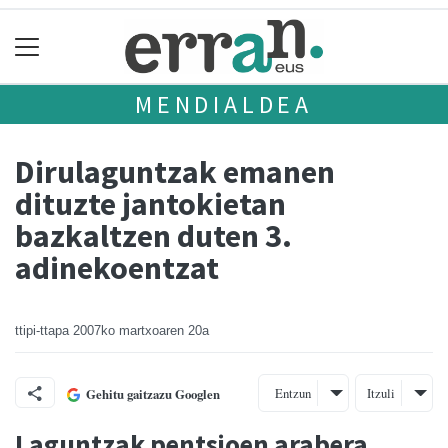
MENDIALDEA
Dirulaguntzak emanen
dituzte jantokietan
bazkaltzen duten 3.
adinekoentzat
ttipi-ttapa
2007ko martxoaren 20a
Entzun
Itzuli
Gehitu gaitzazu Googlen
Laguntzak pentsioen arabera