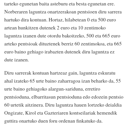
tarteko egunetan baita asteburu eta besta egunetan ere.
Norberaren laguntza onartzerakoan pentsioen diru sarrera
hartuko dira kontuan. Hortaz, hilabetean 0 eta 500 euro
artean hunkitzen dutenek 2 euro eta 10 zentimoko
laguntza izanen dute otordu bakoitzeko, 500 eta 665 euro
arteko pentsioak dituztenek berriz 60 zentimokoa, eta 665
euro baino gehiago irabazten dutenek diru laguntza ez
dute izanen.
Diru sarrerak kontuan hartzeaz gain, laguntza eskuratu
ahal izateko 65 urte baino zaharragoa izan beharko da, 55
urte baino gehiagoko alargun-sariduna, erretiro
pentsioduna, elbarritasun pentsioduna edo edozein pentsio
60 urtetik aitzinera. Diru laguntza hauen lortzeko deialdia
Ongizate, Kirol eta Gazteriaren kontseilariak hemendik
guttira onartuko duen foru ordenan finkatuko da.