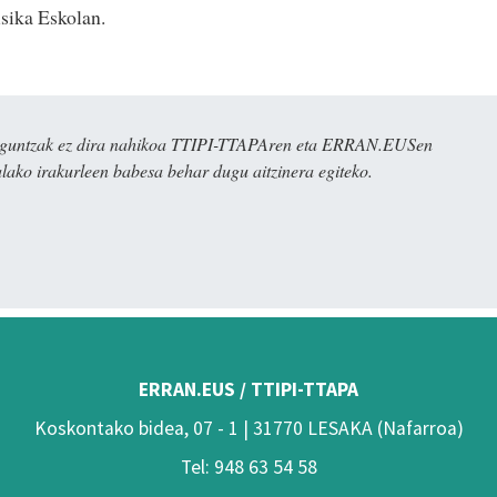
sika Eskolan.
ulaguntzak ez dira nahikoa TTIPI-TTAPAren eta ERRAN.EUSen
alako irakurleen babesa behar dugu aitzinera egiteko.
ERRAN.EUS / TTIPI-TTAPA
Koskontako bidea, 07 - 1 | 31770 LESAKA (Nafarroa)
Tel: 948 63 54 58