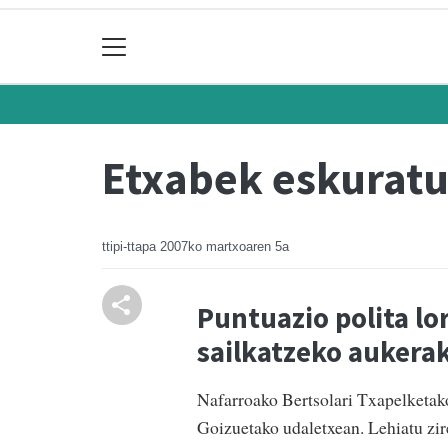
Etxabek eskuratu 
ttipi-ttapa
2007ko martxoaren 5a
Puntuazio polita lo
sailkatzeko aukera
Nafarroako Bertsolari Txapelketako
Goizuetako udaletxean. Lehiatu zir