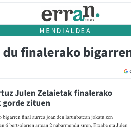
MENDIALDEA
du finalerako bigarren
rtuz Julen Zelaietak finalerako
k gorde zituen
 bigarren final aurrea joan den larunbatean jokatu zen
en 6 bertsolarien artean 2 nabarmendu ziren, Etxabe eta Julen