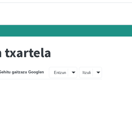
 txartela
Gehitu gaitzazu Googlen
Entzun
Itzuli