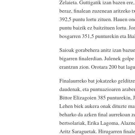
Zelaieta. Guttigatik izan bazen ere,
beraz, finalean zuzenean aritzeko tx
392,5 puntu lortu zituen. Hauen ond
puntu baizik ez baitzituen lortu. J
bosgarren 351,5 punturekin eta Iñ
Saioak gorabehera anitz izan bazue
bigarren finalerdian. Julenek golp
erantzun zion. Orotara 200 bat lagu
Finalaurreko bat jokatzeko gelditze
daudenak, eta puntuazioaren araber
Bittor Elizagoien 385 punturekin, 
Lehen biek aukera onak dituzte mar
beharko da azken final aurrekoan ze
bertsolariak, Erika Lagoma, Alazne
Aritz Saraguetak. Hirugarren final