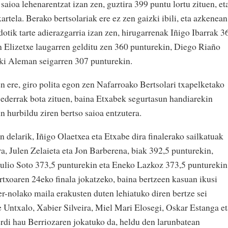
 saioa lehenarentzat izan zen, guztira 399 puntu lortu zituen, et
artela. Berako bertsolariak ere ez zen gaizki ibili, eta azkenean
otik tarte adierazgarria izan zen, hirugarrenak Iñigo Ibarrak 3
on Elizetxe laugarren gelditu zen 360 punturekin, Diego Riaño
aki Aleman seigarren 307 punturekin.
n ere, giro polita egon zen Nafarroako Bertsolari txapelketako
e ederrak bota zituen, baina Etxabek segurtasun handiarekin
n hurbildu ziren bertso saioa entzutera.
n delarik, Iñigo Olaetxea eta Etxabe dira finalerako sailkatuak
a, Julen Zelaieta eta Jon Barberena, biak 392,5 punturekin,
Julio Soto 373,5 punturekin eta Eneko Lazkoz 373,5 punturekin
txoaren 24eko finala jokatzeko, baina bertzeen kasuan ikusi
r-nolako maila erakusten duten lehiatuko diren bertze sei
 Untxalo, Xabier Silveira, Miel Mari Elosegi, Oskar Estanga et
erdi hau Berriozaren jokatuko da, heldu den larunbatean