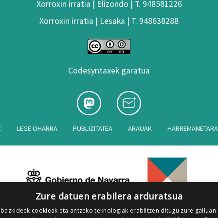
Xorroxin irratia | Elizondo | T. 948581226
Xorroxin irratia | Lesaka | T. 948638288
Codesyntaxek garatua
Z
LEGE OHARRA
PUBLIZITATEA
ARAUAK
HARREMANETAR
Zure datuen erabilera arduratsua
 bazkideek cookieak eta antzeko teknologiak erabiltzen ditugu zure gailuan