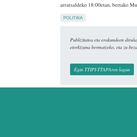
arratsaldeko 18:00etan, bertako Mu
POLITIKA
Publizitatea eta erakundeen dir
etorkizuna bermatzeko, eta zu bez
Egin TTIPI-TTAPAren lagun