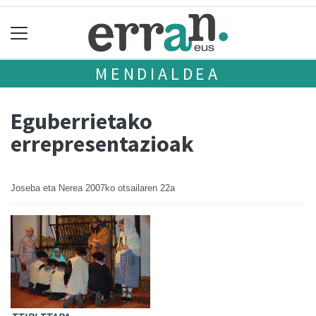
MENDIALDEA
Eguberrietako
errepresentazioak
Joseba eta Nerea
2007ko otsailaren 22a