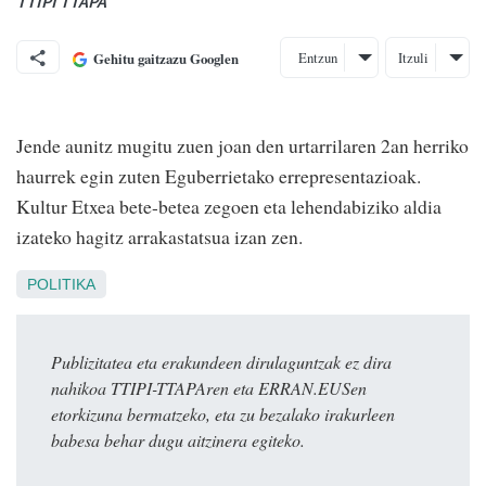
TTIPI TTAPA
Entzun
Itzuli
Gehitu gaitzazu Googlen
Jende aunitz mugitu zuen joan den urtarrilaren 2an herriko
haurrek egin zuten Eguberrietako errepresentazioak.
Kultur Etxea bete-betea zegoen eta lehendabiziko aldia
izateko hagitz arrakastatsua izan zen.
POLITIKA
Publizitatea eta erakundeen dirulaguntzak ez dira
nahikoa TTIPI-TTAPAren eta ERRAN.EUSen
etorkizuna bermatzeko, eta zu bezalako irakurleen
babesa behar dugu aitzinera egiteko.