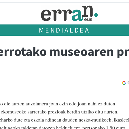
MENDIALDEA
errotako museoaren pr
 die aurten auzolanera joan ezin edo joan nahi ez duten
 ekomuseoko sarrerako prezioak berdin utziko ditu aurten.
eharko dute eta eskola adinean dauden neska-mutikoek, ikaslee
ehiagoko taldetan datozen helduek ere, pertsonako 1,50 euro