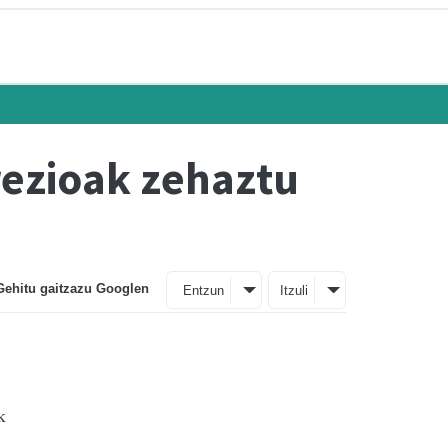
ezioak zehaztu
Gehitu gaitzazu Googlen
Entzun
Itzuli
k