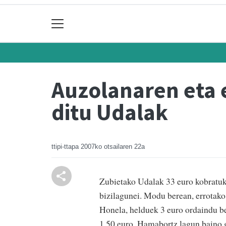
Auzolanaren eta 
ditu Udalak
ttipi-ttapa
2007ko otsailaren 22a
Zubietako Udalak 33 euro kobratuko
bizilagunei. Modu berean, errotako
Honela, helduek 3 euro ordaindu b
1,50 euro. Hamabortz lagun baino g