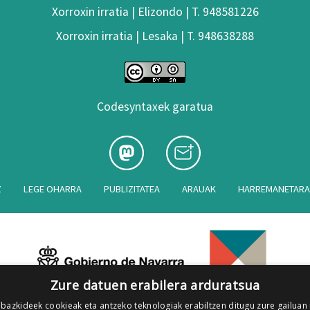
Xorroxin irratia | Elizondo | T. 948581226
Xorroxin irratia | Lesaka | T. 948638288
Codesyntaxek garatua
Z
LEGE OHARRA
PUBLIZITATEA
ARAUAK
HARREMANETAR
Zure datuen erabilera arduratsua
 bazkideek cookieak eta antzeko teknologiak erabiltzen ditugu zure gailuan