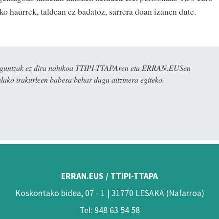
eko haurrek, taldean ez badatoz, sarrera doan izanen dute.
ulaguntzak ez dira nahikoa TTIPI-TTAPAren eta ERRAN.EUSen
alako irakurleen babesa behar dugu aitzinera egiteko.
ERRAN.EUS / TTIPI-TTAPA
Koskontako bidea, 07 - 1 | 31770 LESAKA (Nafarroa)
Tel: 948 63 54 58