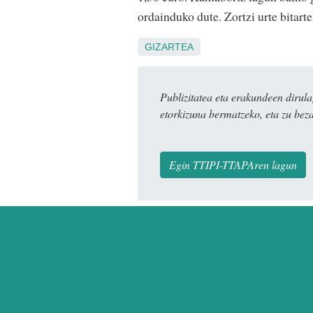
ordainduko dute. Zortzi urte bitart
GIZARTEA
Publizitatea eta erakundeen dir
etorkizuna bermatzeko, eta zu bez
Egin TTIPI-TTAPAren lagun