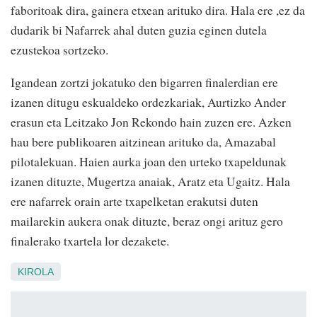
faboritoak dira, gainera etxean arituko dira. Hala ere ,ez da
dudarik bi Nafarrek ahal duten guzia eginen dutela
ezustekoa sortzeko.
Igandean zortzi jokatuko den bigarren finalerdian ere
izanen ditugu eskualdeko ordezkariak, Aurtizko Ander
erasun eta Leitzako Jon Rekondo hain zuzen ere. Azken
hau bere publikoaren aitzinean arituko da, Amazabal
pilotalekuan. Haien aurka joan den urteko txapeldunak
izanen dituzte, Mugertza anaiak, Aratz eta Ugaitz. Hala
ere nafarrek orain arte txapelketan erakutsi duten
mailarekin aukera onak dituzte, beraz ongi arituz gero
finalerako txartela lor dezakete.
KIROLA