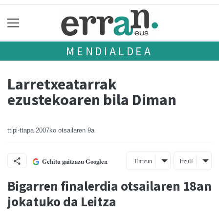
MENDIALDEA
Larretxeatarrak
ezustekoaren bila Diman
ttipi-ttapa
2007ko otsailaren 9a
Entzun
Itzuli
Gehitu gaitzazu Googlen
Bigarren finalerdia otsailaren 18an
jokatuko da Leitza