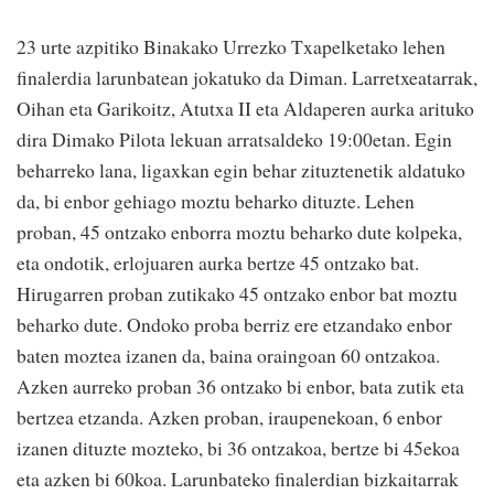
23 urte azpitiko Binakako Urrezko Txapelketako lehen
finalerdia larunbatean jokatuko da Diman. Larretxeatarrak,
Oihan eta Garikoitz, Atutxa II eta Aldaperen aurka arituko
dira Dimako Pilota lekuan arratsaldeko 19:00etan. Egin
beharreko lana, ligaxkan egin behar zituztenetik aldatuko
da, bi enbor gehiago moztu beharko dituzte. Lehen
proban, 45 ontzako enborra moztu beharko dute kolpeka,
eta ondotik, erlojuaren aurka bertze 45 ontzako bat.
Hirugarren proban zutikako 45 ontzako enbor bat moztu
beharko dute. Ondoko proba berriz ere etzandako enbor
baten moztea izanen da, baina oraingoan 60 ontzakoa.
Azken aurreko proban 36 ontzako bi enbor, bata zutik eta
bertzea etzanda. Azken proban, iraupenekoan, 6 enbor
izanen dituzte mozteko, bi 36 ontzakoa, bertze bi 45ekoa
eta azken bi 60koa. Larunbateko finalerdian bizkaitarrak