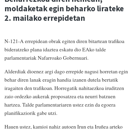
moldaketak egin beharko lirateke
2. mailako errepidetan
N-121-A errepidean obrak egiten diren bitartean trafikoa
bideratzeko plana idaztea eskatu dio EAko talde
parlamentariak Nafarroako Gobernuari.
Alderdiak dioenez argi dago errepide nagusi horretan egin
behar diren lanak eragin handia izanen dutela bertatik
iragaiten den trafikoan. Horregatik nahitaezkoa iruditzen
zaio ordezko aukerak proposatzea eta neurri batzuen
hartzea. Talde parlamentariaren ustez ezin da egoera
planifikaziorik gabe utzi.
Hauen ustez, kamioi nahiz autoen Irun eta Iruñea arteko