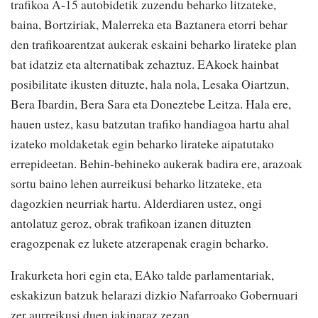
trafikoa A-15 autobidetik zuzendu beharko litzateke,
baina, Bortziriak, Malerreka eta Baztanera etorri behar
den trafikoarentzat aukerak eskaini beharko lirateke plan
bat idatziz eta alternatibak zehaztuz. EAkoek hainbat
posibilitate ikusten dituzte, hala nola, Lesaka Oiartzun,
Bera Ibardin, Bera Sara eta Doneztebe Leitza. Hala ere,
hauen ustez, kasu batzutan trafiko handiagoa hartu ahal
izateko moldaketak egin beharko lirateke aipatutako
errepideetan. Behin-behineko aukerak badira ere, arazoak
sortu baino lehen aurreikusi beharko litzateke, eta
dagozkien neurriak hartu. Alderdiaren ustez, ongi
antolatuz geroz, obrak trafikoan izanen dituzten
eragozpenak ez lukete atzerapenak eragin beharko.
Irakurketa hori egin eta, EAko talde parlamentariak,
eskakizun batzuk helarazi dizkio Nafarroako Gobernuari
zer aurreikusi duen jakinaraz zezan.