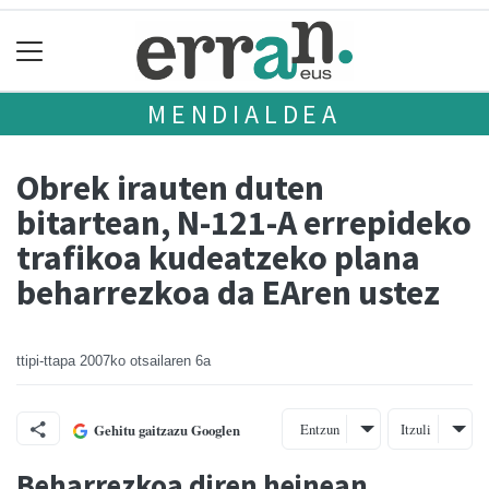
MENDIALDEA
Obrek irauten duten
bitartean, N-121-A errepideko
trafikoa kudeatzeko plana
beharrezkoa da EAren ustez
ttipi-ttapa
2007ko otsailaren 6a
Entzun
Itzuli
Gehitu gaitzazu Googlen
Beharrezkoa diren heinean,