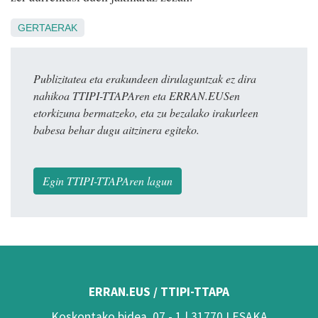
GERTAERAK
Publizitatea eta erakundeen dirulaguntzak ez dira
nahikoa TTIPI-TTAPAren eta ERRAN.EUSen
etorkizuna bermatzeko, eta zu bezalako irakurleen
babesa behar dugu aitzinera egiteko.
Egin TTIPI-TTAPAren lagun
ERRAN.EUS / TTIPI-TTAPA
Koskontako bidea, 07 - 1 | 31770 LESAKA