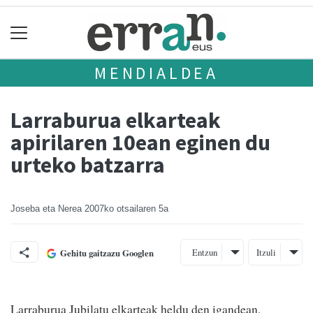
MENDIALDEA
Larraburua elkarteak
apirilaren 10ean eginen du
urteko batzarra
Joseba eta Nerea
2007ko otsailaren 5a
Entzun
Itzuli
Gehitu gaitzazu Googlen
Larraburua Jubilatu elkarteak heldu den igandean,