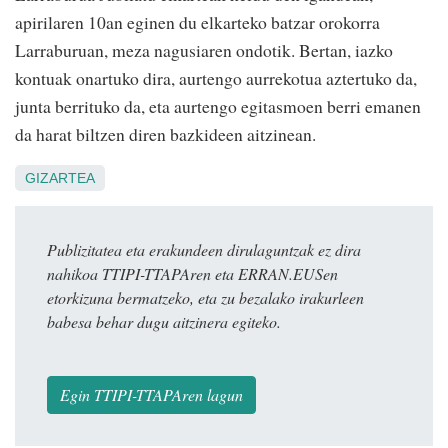
apirilaren 10an eginen du elkarteko batzar orokorra
Larraburuan, meza nagusiaren ondotik. Bertan, iazko
kontuak onartuko dira, aurtengo aurrekotua aztertuko da,
junta berrituko da, eta aurtengo egitasmoen berri emanen
da harat biltzen diren bazkideen aitzinean.
GIZARTEA
Publizitatea eta erakundeen dirulaguntzak ez dira
nahikoa TTIPI-TTAPAren eta ERRAN.EUSen
etorkizuna bermatzeko, eta zu bezalako irakurleen
babesa behar dugu aitzinera egiteko.
Egin TTIPI-TTAPAren lagun