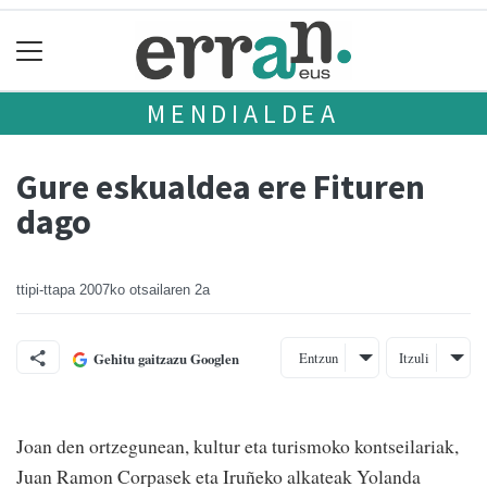
MENDIALDEA
Gure eskualdea ere Fituren
dago
ttipi-ttapa
2007ko otsailaren 2a
Entzun
Itzuli
Gehitu gaitzazu Googlen
Joan den ortzegunean, kultur eta turismoko kontseilariak,
Juan Ramon Corpasek eta Iruñeko alkateak Yolanda