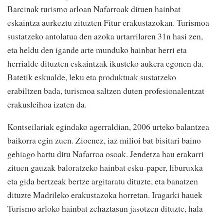
Barcinak turismo arloan Nafarroak dituen hainbat
eskaintza aurkeztu zituzten Fitur erakustazokan. Turismoa
sustatzeko antolatua den azoka urtarrilaren 31n hasi zen,
eta heldu den igande arte munduko hainbat herri eta
herrialde dituzten eskaintzak ikusteko aukera egonen da.
Batetik eskualde, leku eta produktuak sustatzeko
erabiltzen bada, turismoa saltzen duten profesionalentzat
erakusleihoa izaten da.
Kontseilariak egindako agerraldian, 2006 urteko balantzea
baikorra egin zuen. Zioenez, iaz milioi bat bisitari baino
gehiago hartu ditu Nafarroa osoak. Jendetza hau erakarri
zituen gauzak baloratzeko hainbat esku-paper, liburuxka
eta gida bertzeak bertze argitaratu dituzte, eta banatzen
dituzte Madrileko erakustazoka horretan. Iragarki hauek
Turismo arloko hainbat zehaztasun jasotzen dituzte, hala