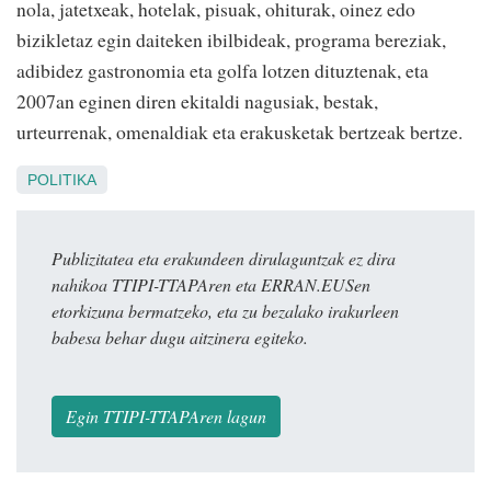
nola, jatetxeak, hotelak, pisuak, ohiturak, oinez edo
bizikletaz egin daiteken ibilbideak, programa bereziak,
adibidez gastronomia eta golfa lotzen dituztenak, eta
2007an eginen diren ekitaldi nagusiak, bestak,
urteurrenak, omenaldiak eta erakusketak bertzeak bertze.
POLITIKA
Publizitatea eta erakundeen dirulaguntzak ez dira
nahikoa TTIPI-TTAPAren eta ERRAN.EUSen
etorkizuna bermatzeko, eta zu bezalako irakurleen
babesa behar dugu aitzinera egiteko.
Egin TTIPI-TTAPAren lagun