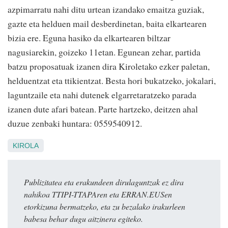
azpimarratu nahi ditu urtean izandako emaitza guziak,
gazte eta helduen mail desberdinetan, baita elkartearen
bizia ere. Eguna hasiko da elkartearen biltzar
nagusiarekin, goizeko 11etan. Egunean zehar, partida
batzu proposatuak izanen dira Kiroletako ezker paletan,
helduentzat eta ttikientzat. Besta hori bukatzeko, jokalari,
laguntzaile eta nahi dutenek elgarretaratzeko parada
izanen dute afari batean. Parte hartzeko, deitzen ahal
duzue zenbaki huntara: 0559540912.
KIROLA
Publizitatea eta erakundeen dirulaguntzak ez dira
nahikoa TTIPI-TTAPAren eta ERRAN.EUSen
etorkizuna bermatzeko, eta zu bezalako irakurleen
babesa behar dugu aitzinera egiteko.