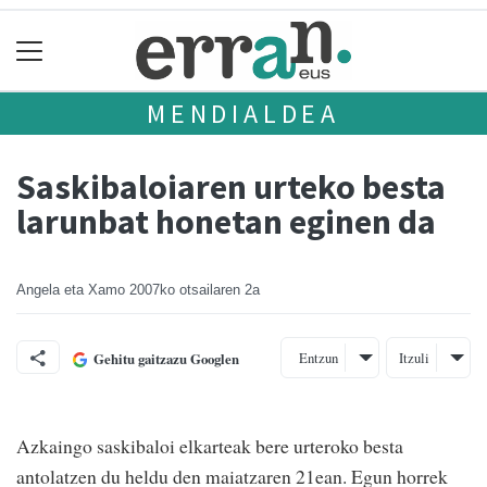
MENDIALDEA
Saskibaloiaren urteko besta
larunbat honetan eginen da
Angela eta Xamo
2007ko otsailaren 2a
Entzun
Itzuli
Gehitu gaitzazu Googlen
Azkaingo saskibaloi elkarteak bere urteroko besta
antolatzen du heldu den maiatzaren 21ean. Egun horrek