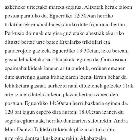
azkeneko urteetako martxa segituz, Altxatak berak taloen
postua paratuko du. Eguerdiko 12:30etan herriko
trikitilariek emanaldia eskainiko dute frontoian bertan.
Perkusio doinuak eta gisa guzietako abestiak ekarriko
dituzte bertze urte batez Etxalarko trikitilari eta
panderojole gazteek. Eguerdiko 13:30etan, leku berean,
gasna lehiaketako sari-banaketa eginen da. Goiz osoan
epaimahaikideak lanean aritu ondotik, orduan emanen
dute aurtengo gasna irabazlearen izena. Erran behar da
lehiaketara gasnak aurkeztu nahi dituztenek goizeko 11ak
arte izanen dutela aukera, plazan bertan izanen den
postuan. Eguerdiko 14:30etan herri-bazkaria eginen da.
120 bat lagun espero dira aurten. 18:00etan izanen du
segida egitarauak, herriko dantzarien saioarekin. Andra
Mari Dantza Taldeko ttikienak plazan arituko dira
urteroko dantza-ikuskizunarekin. Akabatzeko,