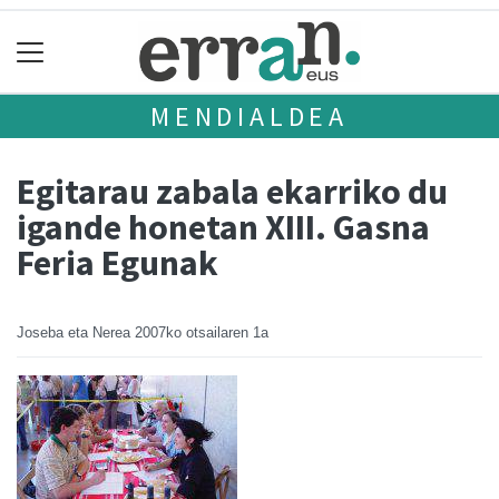
MENDIALDEA
Egitarau zabala ekarriko du
igande honetan XIII. Gasna
Feria Egunak
Joseba eta Nerea
2007ko otsailaren 1a