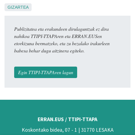
GIZARTEA
Publizitatea eta erakundeen dirulaguntzak ez dira
nahikoa TTIPI-TTAPAren eta ERRAN.EUSen
etorkizuna bermatzeko, eta zu bezalako irakurleen
babesa behar dugu aitzinera egiteko.
Egin TTIPI-TTAPAren lagun
ERRAN.EUS / TTIPI-TTAPA
Koskontako bidea, 07 - 1 | 31770 LESAKA