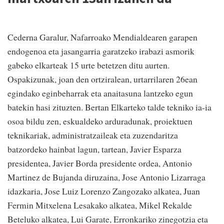
Cederna Garalur, Nafarroako Mendialdearen garapen
endogenoa eta jasangarria garatzeko irabazi asmorik
gabeko elkarteak 15 urte betetzen ditu aurten.
Ospakizunak, joan den ortziralean, urtarrilaren 26ean
egindako eginbeharrak eta anaitasuna lantzeko egun
batekin hasi zituzten. Bertan Elkarteko talde tekniko ia-ia
osoa bildu zen, eskualdeko arduradunak, proiektuen
teknikariak, administratzaileak eta zuzendaritza
batzordeko hainbat lagun, tartean, Javier Esparza
presidentea, Javier Borda presidente ordea, Antonio
Martinez de Bujanda diruzaina, Jose Antonio Lizarraga
idazkaria, Jose Luiz Lorenzo Zangozako alkatea, Juan
Fermin Mitxelena Lesakako alkatea, Mikel Rekalde
Beteluko alkatea, Lui Garate, Erronkariko zinegotzia eta