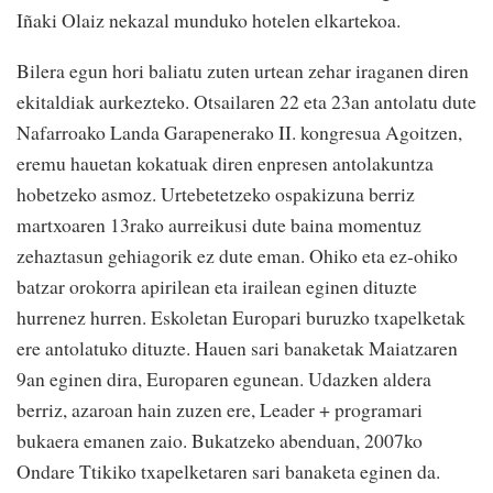
Iñaki Olaiz nekazal munduko hotelen elkartekoa.
Bilera egun hori baliatu zuten urtean zehar iraganen diren
ekitaldiak aurkezteko. Otsailaren 22 eta 23an antolatu dute
Nafarroako Landa Garapenerako II. kongresua Agoitzen,
eremu hauetan kokatuak diren enpresen antolakuntza
hobetzeko asmoz. Urtebetetzeko ospakizuna berriz
martxoaren 13rako aurreikusi dute baina momentuz
zehaztasun gehiagorik ez dute eman. Ohiko eta ez-ohiko
batzar orokorra apirilean eta irailean eginen dituzte
hurrenez hurren. Eskoletan Europari buruzko txapelketak
ere antolatuko dituzte. Hauen sari banaketak Maiatzaren
9an eginen dira, Europaren egunean. Udazken aldera
berriz, azaroan hain zuzen ere, Leader + programari
bukaera emanen zaio. Bukatzeko abenduan, 2007ko
Ondare Ttikiko txapelketaren sari banaketa eginen da.