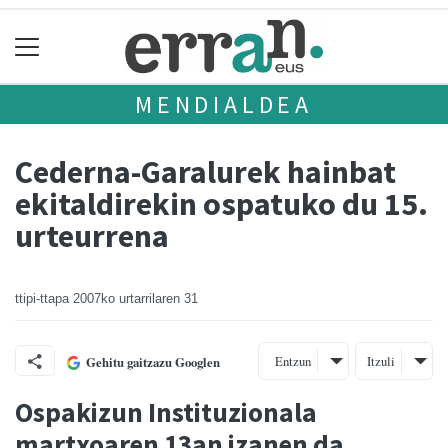
MENDIALDEA
Cederna-Garalurek hainbat
ekitaldirekin ospatuko du 15.
urteurrena
ttipi-ttapa
2007ko urtarrilaren 31
Entzun
Itzuli
Gehitu gaitzazu Googlen
Ospakizun Instituzionala
martxoaren 13an izanen da