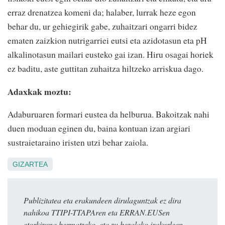
erraz drenatzea komeni da; halaber, lurrak heze egon
behar du, ur gehiegirik gabe, zuhaitzari ongarri bidez
ematen zaizkion nutrigarriei eutsi eta azidotasun eta pH
alkalinotasun mailari eusteko gai izan. Hiru osagai horiek
ez baditu, aste guttitan zuhaitza hiltzeko arriskua dago.
Adaxkak moztu:
Adaburuaren formari eustea da helburua. Bakoitzak nahi
duen moduan eginen du, baina kontuan izan argiari
sustraietaraino iristen utzi behar zaiola.
GIZARTEA
Publizitatea eta erakundeen dirulaguntzak ez dira
nahikoa TTIPI-TTAPAren eta ERRAN.EUSen
etorkizuna bermatzeko, eta zu bezalako irakurleen