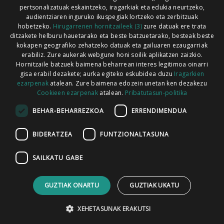
pertsonalizatuak eskaintzeko, iragarkiak eta edukia neurtzeko,
audientziaren inguruko ikuspegiak lortzeko eta zerbitzuak
hobetzeko.
Hirugarrenen hornitzaileek (3)
zure datuak ere trata
ditzakete helburu hauetarako eta beste batzuetarako, besteak beste
Codesyntaxek garatua
kokapen geografiko zehatzeko datuak eta gailuaren ezaugarriak
erabiliz. Zure aukerak webgune honi soilik aplikatzen zaizkio.
Hornitzaile batzuek baimena beharrean interes legitimoa oinarri
gisa erabil dezakete; aurka egiteko eskubidea duzu
Iragarkien
ezarpenak
atalean. Zure baimena edozein unetan ken dezakezu
Cookieen ezarpenak
atalean.
Pribatutasun-politika
HONI BURUZ
LEGE OHARRA
PUBLIZITATEA
BEHAR-BEHARREZKOA
ERRENDIMENDUA
ARAUAK
HARREMANETARAKO
RSS
BIDERATZEA
FUNTZIONALTASUNA
SAILKATU GABE
GUZTIAK ONARTU
GUZTIAK UKATU
XEHETASUNAK ERAKUTSI