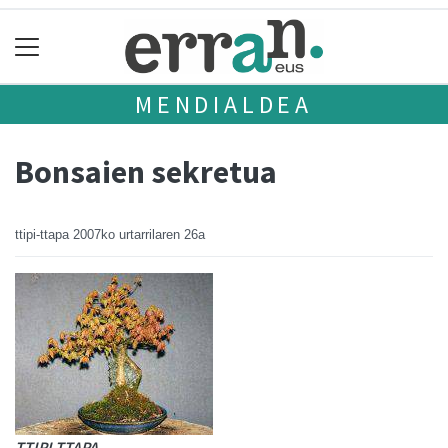
MENDIALDEA
Bonsaien sekretua
ttipi-ttapa
2007ko urtarrilaren 26a
TTIPI TTAPA