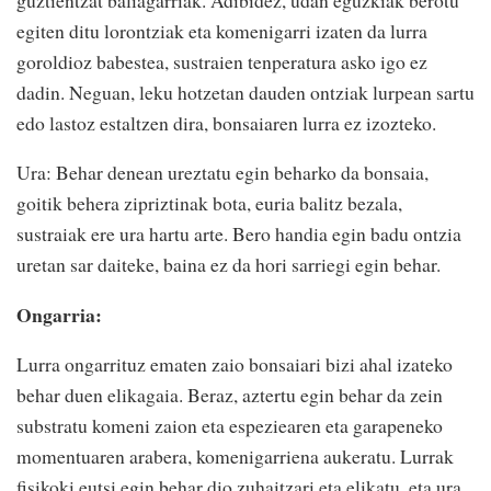
egiten ditu lorontziak eta komenigarri izaten da lurra
goroldioz babestea, sustraien tenperatura asko igo ez
dadin. Neguan, leku hotzetan dauden ontziak lurpean sartu
edo lastoz estaltzen dira, bonsaiaren lurra ez izozteko.
Ura: Behar denean ureztatu egin beharko da bonsaia,
goitik behera zipriztinak bota, euria balitz bezala,
sustraiak ere ura hartu arte. Bero handia egin badu ontzia
uretan sar daiteke, baina ez da hori sarriegi egin behar.
Ongarria:
Lurra ongarrituz ematen zaio bonsaiari bizi ahal izateko
behar duen elikagaia. Beraz, aztertu egin behar da zein
substratu komeni zaion eta espeziearen eta garapeneko
momentuaren arabera, komenigarriena aukeratu. Lurrak
fisikoki eutsi egin behar dio zuhaitzari eta elikatu, eta ura