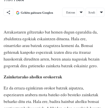
Entzun
Itzuli
Gehitu gaitzazu Googlen
Arrakastaren giltzetako bat hemen dugun eguraldia da,
zbaldintza egokiak eskaintzen dituena. Hala ere,
oinarrizko arau batzuk ezagutzea komeni da. Bonsai
gehienak kanpoko espezieak izaten dira eta itxuraz
hauskorrak diruditen arren, beren anaia nagusiak bezain
gogorrak dira gutieneko zainketa batzuk eskainiz gero.
Zainketarako aholku orokorrak
Ez da erraza eginkizun orokor batzuk aipatzea,
espeziearen arabera mota bateko edo besteko zainketak
beharko ditu eta. Hala ere, badira hainbat aholku bonsai
guztientzat baliagarriak. Adibidez, udan eguzkiak berotu