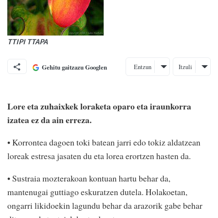
TTIPI TTAPA
Entzun
Itzuli
Gehitu gaitzazu Googlen
Lore eta zuhaixkek loraketa oparo eta iraunkorra
izatea ez da ain erreza.
• Korrontea dagoen toki batean jarri edo tokiz aldatzean
loreak estresa jasaten du eta lorea erortzen hasten da.
• Sustraia mozterakoan kontuan hartu behar da,
mantenugai guttiago eskuratzen dutela. Holakoetan,
ongarri likidoekin lagundu behar da arazorik gabe behar