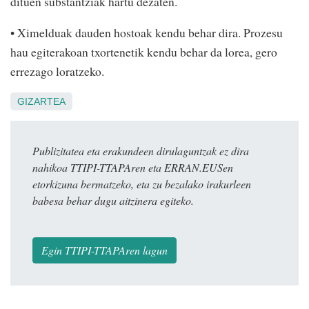
dituen substantziak hartu dezaten.
• Ximelduak dauden hostoak kendu behar dira. Prozesu
hau egiterakoan txortenetik kendu behar da lorea, gero
errezago loratzeko.
GIZARTEA
Publizitatea eta erakundeen dirulaguntzak ez dira
nahikoa TTIPI-TTAPAren eta ERRAN.EUSen
etorkizuna bermatzeko, eta zu bezalako irakurleen
babesa behar dugu aitzinera egiteko.
Egin TTIPI-TTAPAren lagun