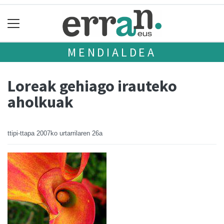
MENDIALDEA
Loreak gehiago irauteko
aholkuak
ttipi-ttapa
2007ko urtarrilaren 26a