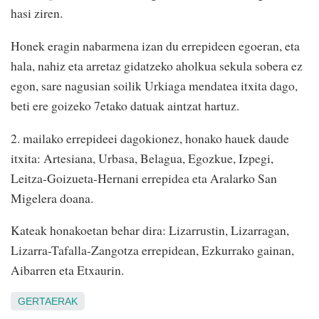
hasi ziren.
Honek eragin nabarmena izan du errepideen egoeran, eta
hala, nahiz eta arretaz gidatzeko aholkua sekula sobera ez
egon, sare nagusian soilik Urkiaga mendatea itxita dago,
beti ere goizeko 7etako datuak aintzat hartuz.
2. mailako errepideei dagokionez, honako hauek daude
itxita: Artesiana, Urbasa, Belagua, Egozkue, Izpegi,
Leitza-Goizueta-Hernani errepidea eta Aralarko San
Migelera doana.
Kateak honakoetan behar dira: Lizarrustin, Lizarragan,
Lizarra-Tafalla-Zangotza errepidean, Ezkurrako gainan,
Aibarren eta Etxaurin.
GERTAERAK