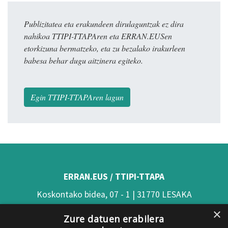
Publizitatea eta erakundeen dirulaguntzak ez dira
nahikoa TTIPI-TTAPAren eta ERRAN.EUSen
etorkizuna bermatzeko, eta zu bezalako irakurleen
babesa behar dugu aitzinera egiteko.
Egin TTIPI-TTAPAren lagun
ERRAN.EUS / TTIPI-TTAPA
Koskontako bidea, 07 - 1 | 31770 LESAKA
×
(Nafarroa)
Zure datuen erabilera