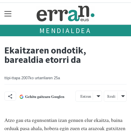
MENDIALDEA
Ekaitzaren ondotik,
barealdia etorri da
ttipi-ttapa
2007ko urtarrilaren 25a
Entzun
Itzuli
Gehitu gaitzazu Googlen
Atzo gau eta egunsentian izan genuen elur ekaitza, baina
orduak pasa ahala, hobera egin zuen eta arazoak gutxitzen