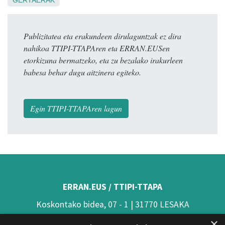
Publizitatea eta erakundeen dirulaguntzak ez dira
nahikoa TTIPI-TTAPAren eta ERRAN.EUSen
etorkizuna bermatzeko, eta zu bezalako irakurleen
babesa behar dugu aitzinera egiteko.
Egin TTIPI-TTAPAren lagun
ERRAN.EUS / TTIPI-TTAPA
Koskontako bidea, 07 - 1 | 31770 LESAKA
×
(Nafarroa)