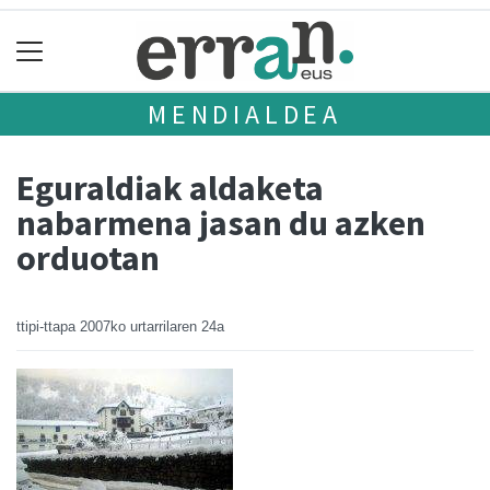
MENDIALDEA
Eguraldiak aldaketa
nabarmena jasan du azken
orduotan
ttipi-ttapa
2007ko urtarrilaren 24a