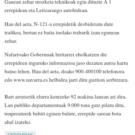
Gauean zehar mozketa teknikoak egin dituzte A 1
errepidean eta Leitzarango autobidean.
Hau del aeta, N-121-a errepidetik desbideratu dute
trafikoa, bertan ez baita inolako trabarik izan egunean
zehar.
Nafarroako Gobernuak hiritarrei eholkatzen die
errepideen inguruko informazioa jaso dezaten autoa hartu
baino lehen. Hau del aeta, doako 900-400100 telefonora
edo www.navarra.es helbidea jarri ditu guztion serbitzura.
Bart arratsetik elurra kentzeko 92 makina lanean ari dira.
Lan publiko departamentuak 9.000 tona gatz pilatu ditu,
tenperaturek behiti eginen balute, errepide sarean bota
ahal izateko.
GERTAERAK