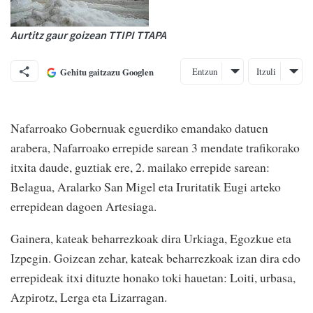
Aurtitz gaur goizean TTIPI TTAPA
Entzun
Itzuli
Gehitu gaitzazu Googlen
Nafarroako Gobernuak eguerdiko emandako datuen
arabera, Nafarroako errepide sarean 3 mendate trafikorako
itxita daude, guztiak ere, 2. mailako errepide sarean:
Belagua, Aralarko San Migel eta Iruritatik Eugi arteko
errepidean dagoen Artesiaga.
Gainera, kateak beharrezkoak dira Urkiaga, Egozkue eta
Izpegin. Goizean zehar, kateak beharrezkoak izan dira edo
errepideak itxi dituzte honako toki hauetan: Loiti, urbasa,
Azpirotz, Lerga eta Lizarragan.