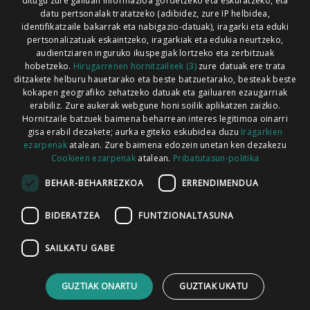
ditugu zure gailuan informazioa gordetzeko eta eskuratzeko, eta
Xorroxin irratia | Lesaka | T. 948638288
datu pertsonalak tratatzeko (adibidez, zure IP helbidea,
identifikatzaile bakarrak eta nabigazio-datuak), iragarki eta eduki
pertsonalizatuak eskaintzeko, iragarkiak eta edukia neurtzeko,
audientziaren inguruko ikuspegiak lortzeko eta zerbitzuak
hobetzeko.
Hirugarrenen hornitzaileek (3)
zure datuak ere trata
ditzakete helburu hauetarako eta beste batzuetarako, besteak beste
Codesyntaxek garatua
kokapen geografiko zehatzeko datuak eta gailuaren ezaugarriak
erabiliz. Zure aukerak webgune honi soilik aplikatzen zaizkio.
Hornitzaile batzuek baimena beharrean interes legitimoa oinarri
gisa erabil dezakete; aurka egiteko eskubidea duzu
Iragarkien
ezarpenak
atalean. Zure baimena edozein unetan ken dezakezu
Cookieen ezarpenak
atalean.
Pribatutasun-politika
HONI BURUZ
LEGE OHARRA
PUBLIZITATEA
BEHAR-BEHARREZKOA
ERRENDIMENDUA
ARAUAK
HARREMANETARAKO
RSS
BIDERATZEA
FUNTZIONALTASUNA
SAILKATU GABE
GUZTIAK ONARTU
GUZTIAK UKATU