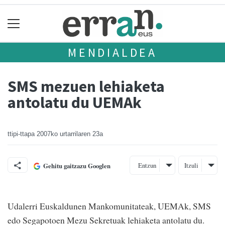
MENDIALDEA
SMS mezuen lehiaketa
antolatu du UEMAk
ttipi-ttapa
2007ko urtarrilaren 23a
Entzun
Itzuli
Gehitu gaitzazu Googlen
Udalerri Euskaldunen Mankomunitateak, UEMAk, SMS
edo Segapotoen Mezu Sekretuak lehiaketa antolatu du.