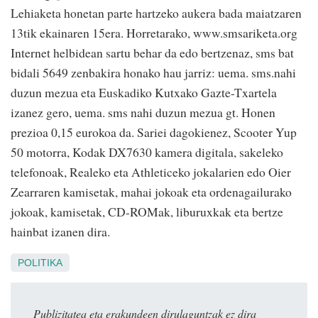
Lehiaketa honetan parte hartzeko aukera bada maiatzaren
13tik ekainaren 15era. Horretarako, www.smsariketa.org
Internet helbidean sartu behar da edo bertzenaz, sms bat
bidali 5649 zenbakira honako hau jarriz: uema. sms.nahi
duzun mezua eta Euskadiko Kutxako Gazte-Txartela
izanez gero, uema. sms nahi duzun mezua gt. Honen
prezioa 0,15 eurokoa da. Sariei dagokienez, Scooter Yup
50 motorra, Kodak DX7630 kamera digitala, sakeleko
telefonoak, Realeko eta Athleticeko jokalarien edo Oier
Zearraren kamisetak, mahai jokoak eta ordenagailurako
jokoak, kamisetak, CD-ROMak, liburuxkak eta bertze
hainbat izanen dira.
POLITIKA
Publizitatea eta erakundeen dirulaguntzak ez dira