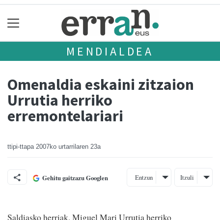
MENDIALDEA
Omenaldia eskaini zitzaion
Urrutia herriko
erremontelariari
ttipi-ttapa
2007ko urtarrilaren 23a
Entzun
Itzuli
Gehitu gaitzazu Googlen
Saldiasko herriak, Miguel Mari Urrutia herriko