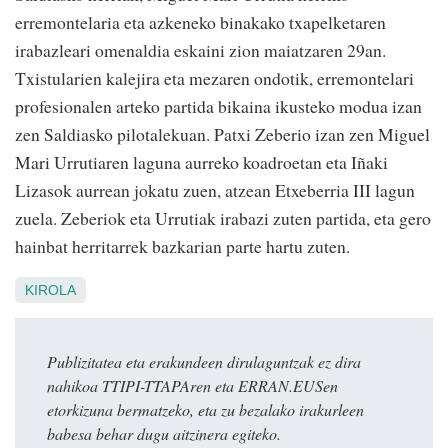
erremontelaria eta azkeneko binakako txapelketaren
irabazleari omenaldia eskaini zion maiatzaren 29an.
Txistularien kalejira eta mezaren ondotik, erremontelari
profesionalen arteko partida bikaina ikusteko modua izan
zen Saldiasko pilotalekuan. Patxi Zeberio izan zen Miguel
Mari Urrutiaren laguna aurreko koadroetan eta Iñaki
Lizasok aurrean jokatu zuen, atzean Etxeberria III lagun
zuela. Zeberiok eta Urrutiak irabazi zuten partida, eta gero
hainbat herritarrek bazkarian parte hartu zuten.
KIROLA
Publizitatea eta erakundeen dirulaguntzak ez dira
nahikoa TTIPI-TTAPAren eta ERRAN.EUSen
etorkizuna bermatzeko, eta zu bezalako irakurleen
babesa behar dugu aitzinera egiteko.